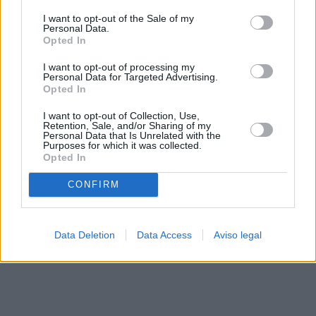
solo a este sitio web. Puede cambiar sus preferencias en
I want to opt-out of the Sale of my
cualquier momento entrando de nuevo en este sitio web o
Personal Data.
visitando nuestra política de privacidad.
Opted In
I want to opt-out of processing my
Personal Data for Targeted Advertising.
Opted In
I want to opt-out of Collection, Use,
Retention, Sale, and/or Sharing of my
Personal Data that Is Unrelated with the
Purposes for which it was collected.
Opted In
CONFIRM
Data Deletion
Data Access
Aviso legal