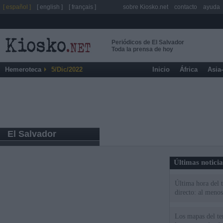
[ español ]
[ english ]
[ français ]
sobre Kiosko.net
contacto
ayuda
Periódicos de El Salvador
Toda la prensa de hoy
Hemeroteca
5/Dic/2022
Inicio
África
Asia
El Salvador
Últimas notici
Última hora del 
directo: al meno
Los mapas del te