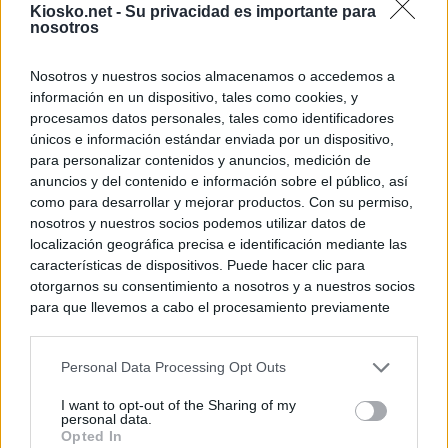
Kiosko.net -
Su privacidad es importante para
nosotros
Nosotros y nuestros socios almacenamos o accedemos a
información en un dispositivo, tales como cookies, y
procesamos datos personales, tales como identificadores
únicos e información estándar enviada por un dispositivo,
para personalizar contenidos y anuncios, medición de
anuncios y del contenido e información sobre el público, así
como para desarrollar y mejorar productos. Con su permiso,
nosotros y nuestros socios podemos utilizar datos de
localización geográfica precisa e identificación mediante las
características de dispositivos. Puede hacer clic para
otorgarnos su consentimiento a nosotros y a nuestros socios
para que llevemos a cabo el procesamiento previamente
descrito. De forma alternativa, puede acceder a información
más detallada y cambiar sus preferencias antes de otorgar o
Personal Data Processing Opt Outs
negar su consentimiento. Tenga en cuenta que algún
procesamiento de sus datos personales puede no requerir
I want to opt-out of the Sharing of my
de su consentimiento, pero usted tiene el derecho de
personal data.
rechazar tal procesamiento. Sus preferencias se aplicarán
Opted In