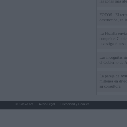
las zonas más af
FOTOS | El terr
destrucción, en 
La Fiscalía envía
compró el Gobie
investiga el caso
Las incógnitas s
el Gobierno de 
La pareja de Ayu
millones en divi
su consultora
© Kiosko.net
Aviso Legal
Privacidad y Cookies