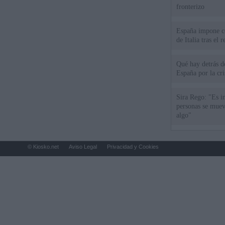
fronterizo
España impone co
de Italia tras el
Qué hay detrás d
España por la cri
Sira Rego: "Es i
personas se muev
algo"
© Kiosko.net
Aviso Legal
Privacidad y Cookies