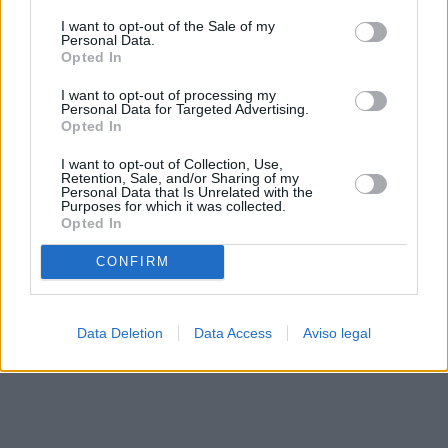
solo a este sitio web. Puede cambiar sus preferencias en
I want to opt-out of the Sale of my
cualquier momento entrando de nuevo en este sitio web o
Personal Data.
visitando nuestra política de privacidad.
Opted In
I want to opt-out of processing my
Personal Data for Targeted Advertising.
Opted In
I want to opt-out of Collection, Use,
Retention, Sale, and/or Sharing of my
Personal Data that Is Unrelated with the
Purposes for which it was collected.
Opted In
CONFIRM
Data Deletion
Data Access
Aviso legal