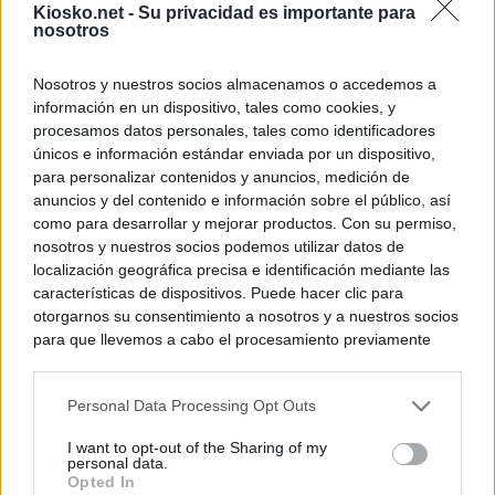
Kiosko.net -
Su privacidad es importante para
nosotros
Nosotros y nuestros socios almacenamos o accedemos a
información en un dispositivo, tales como cookies, y
procesamos datos personales, tales como identificadores
únicos e información estándar enviada por un dispositivo,
para personalizar contenidos y anuncios, medición de
anuncios y del contenido e información sobre el público, así
como para desarrollar y mejorar productos. Con su permiso,
nosotros y nuestros socios podemos utilizar datos de
localización geográfica precisa e identificación mediante las
características de dispositivos. Puede hacer clic para
otorgarnos su consentimiento a nosotros y a nuestros socios
para que llevemos a cabo el procesamiento previamente
descrito. De forma alternativa, puede acceder a información
más detallada y cambiar sus preferencias antes de otorgar o
Personal Data Processing Opt Outs
negar su consentimiento. Tenga en cuenta que algún
procesamiento de sus datos personales puede no requerir
I want to opt-out of the Sharing of my
de su consentimiento, pero usted tiene el derecho de
personal data.
rechazar tal procesamiento. Sus preferencias se aplicarán
Opted In