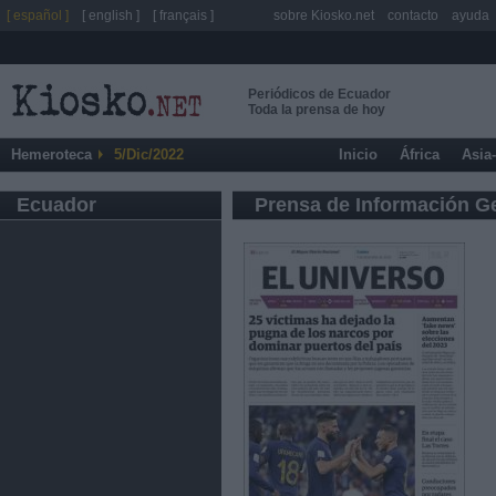
[ español ]
[ english ]
[ français ]
sobre Kiosko.net
contacto
ayuda
Periódicos de Ecuador
Toda la prensa de hoy
Hemeroteca
5/Dic/2022
Inicio
África
Asia
Ecuador
Prensa de Información G