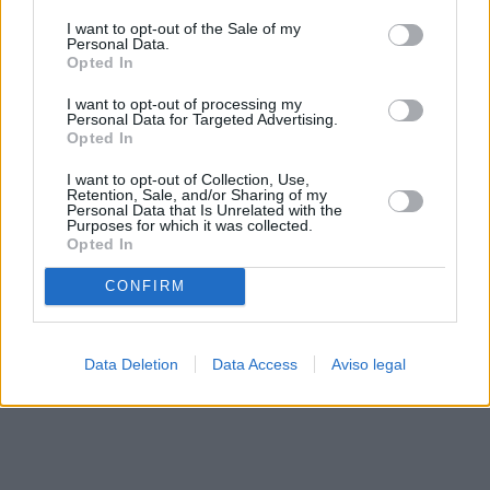
solo a este sitio web. Puede cambiar sus preferencias en
I want to opt-out of the Sale of my
cualquier momento entrando de nuevo en este sitio web o
Personal Data.
visitando nuestra política de privacidad.
Opted In
I want to opt-out of processing my
Personal Data for Targeted Advertising.
Opted In
I want to opt-out of Collection, Use,
Retention, Sale, and/or Sharing of my
Personal Data that Is Unrelated with the
Purposes for which it was collected.
Opted In
CONFIRM
Data Deletion
Data Access
Aviso legal