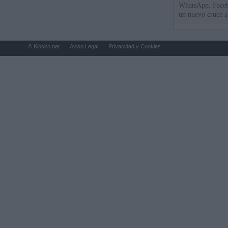
WhatsApp, Faceb
un nuevo cruce a
15 de agosto
© Kiosko.net
Aviso Legal
Privacidad y Cookies