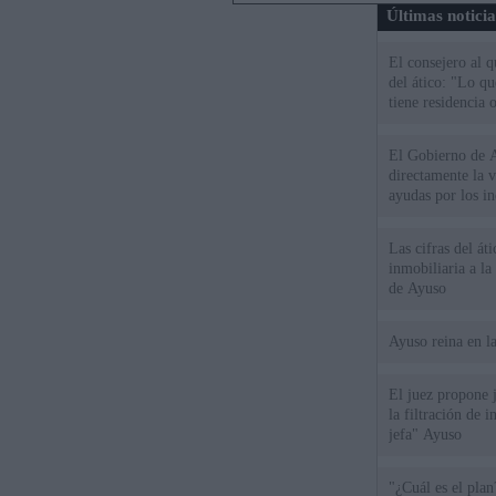
Últimas notici
El consejero al 
del ático: "Lo q
tiene residencia o
El Gobierno de A
directamente la 
ayudas por los i
Las cifras del át
inmobiliaria a l
de Ayuso
Ayuso reina en l
El juez propone j
la filtración de i
jefa" Ayuso
"¿Cuál es el plan