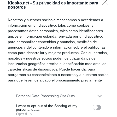
Kiosko.net -
Su privacidad es importante para
nosotros
Nosotros y nuestros socios almacenamos o accedemos a
información en un dispositivo, tales como cookies, y
procesamos datos personales, tales como identificadores
únicos e información estándar enviada por un dispositivo,
para personalizar contenidos y anuncios, medición de
anuncios y del contenido e información sobre el público, así
como para desarrollar y mejorar productos. Con su permiso,
nosotros y nuestros socios podemos utilizar datos de
localización geográfica precisa e identificación mediante las
características de dispositivos. Puede hacer clic para
otorgarnos su consentimiento a nosotros y a nuestros socios
para que llevemos a cabo el procesamiento previamente
descrito. De forma alternativa, puede acceder a información
más detallada y cambiar sus preferencias antes de otorgar o
Personal Data Processing Opt Outs
negar su consentimiento. Tenga en cuenta que algún
procesamiento de sus datos personales puede no requerir
I want to opt-out of the Sharing of my
de su consentimiento, pero usted tiene el derecho de
personal data.
rechazar tal procesamiento. Sus preferencias se aplicarán
Opted In