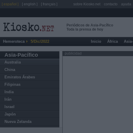
[ español ]
[ english ]
[ français ]
sobre Kiosko.net
contacto
ayuda
Periódicos de Asia-Pacífico
Toda la prensa de hoy
Hemeroteca
5/Dic/2022
Inicio
África
Asia
publicidad
Asia-Pacífico
Australia
China
Emiratos Árabes
Filipinas
India
Irán
Israel
Japón
Nueva Zelanda