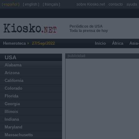
[ español ]
[ english ]
[ français ]
sobre Kiosko.net
contacto
ayuda
Periódicos de USA
Toda la prensa de hoy
Hemeroteca
27/Sep/2022
Inicio
África
Asia
publicidad
USA
Alabama
Arizona
California
Colorado
Florida
Georgia
Illinois
Indiana
Maryland
Massachusetts