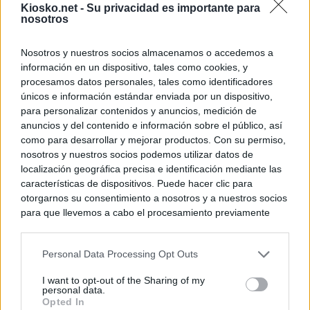
Kiosko.net -
Su privacidad es importante para
nosotros
Nosotros y nuestros socios almacenamos o accedemos a
información en un dispositivo, tales como cookies, y
procesamos datos personales, tales como identificadores
únicos e información estándar enviada por un dispositivo,
para personalizar contenidos y anuncios, medición de
anuncios y del contenido e información sobre el público, así
como para desarrollar y mejorar productos. Con su permiso,
nosotros y nuestros socios podemos utilizar datos de
localización geográfica precisa e identificación mediante las
características de dispositivos. Puede hacer clic para
otorgarnos su consentimiento a nosotros y a nuestros socios
para que llevemos a cabo el procesamiento previamente
descrito. De forma alternativa, puede acceder a información
más detallada y cambiar sus preferencias antes de otorgar o
Personal Data Processing Opt Outs
negar su consentimiento. Tenga en cuenta que algún
procesamiento de sus datos personales puede no requerir
I want to opt-out of the Sharing of my
de su consentimiento, pero usted tiene el derecho de
personal data.
rechazar tal procesamiento. Sus preferencias se aplicarán
Opted In