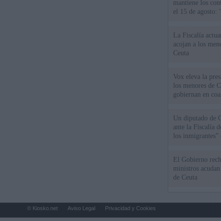
mantiene los cont
el 15 de agosto:
La Fiscalía actu
acojan a los meno
Ceuta
Vox eleva la pres
los menores de C
gobiernan en coa
Un diputado de 
ante la Fiscalía 
los inmigrantes”
El Gobierno rech
ministros acudan 
de Ceuta
© Kiosko.net
Aviso Legal
Privacidad y Cookies