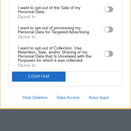
solo a este sitio web. Puede cambiar sus preferencias en
I want to opt-out of the Sale of my
cualquier momento entrando de nuevo en este sitio web o
Personal Data.
visitando nuestra política de privacidad.
Opted In
I want to opt-out of processing my
Personal Data for Targeted Advertising.
Opted In
I want to opt-out of Collection, Use,
Retention, Sale, and/or Sharing of my
Personal Data that Is Unrelated with the
Purposes for which it was collected.
Opted In
CONFIRM
Data Deletion
Data Access
Aviso legal