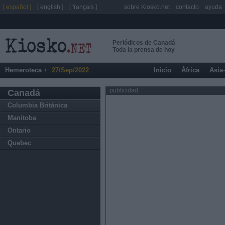
[ español ]
[ english ]
[ français ]
sobre Kiosko.net
contacto
ayuda
Periódicos de Canadá
Toda la prensa de hoy
Hemeroteca
27/Sep/2022
Inicio
África
Asia
publicidad
Canadá
Columbia Británica
Manitoba
Ontario
Quebec