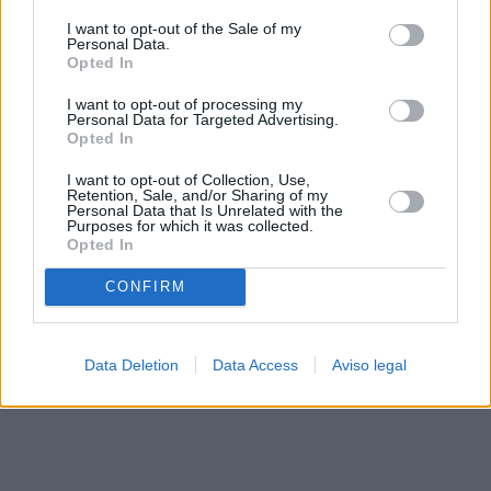
solo a este sitio web. Puede cambiar sus preferencias en
I want to opt-out of the Sale of my
cualquier momento entrando de nuevo en este sitio web o
Personal Data.
visitando nuestra política de privacidad.
Opted In
I want to opt-out of processing my
Personal Data for Targeted Advertising.
Opted In
I want to opt-out of Collection, Use,
Retention, Sale, and/or Sharing of my
Personal Data that Is Unrelated with the
Purposes for which it was collected.
Opted In
CONFIRM
Data Deletion
Data Access
Aviso legal