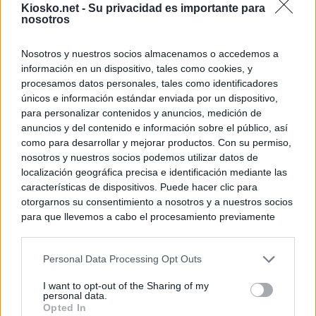
Kiosko.net -
Su privacidad es importante para
nosotros
Nosotros y nuestros socios almacenamos o accedemos a
información en un dispositivo, tales como cookies, y
procesamos datos personales, tales como identificadores
únicos e información estándar enviada por un dispositivo,
para personalizar contenidos y anuncios, medición de
anuncios y del contenido e información sobre el público, así
como para desarrollar y mejorar productos. Con su permiso,
nosotros y nuestros socios podemos utilizar datos de
localización geográfica precisa e identificación mediante las
características de dispositivos. Puede hacer clic para
otorgarnos su consentimiento a nosotros y a nuestros socios
para que llevemos a cabo el procesamiento previamente
descrito. De forma alternativa, puede acceder a información
más detallada y cambiar sus preferencias antes de otorgar o
Personal Data Processing Opt Outs
negar su consentimiento. Tenga en cuenta que algún
procesamiento de sus datos personales puede no requerir
I want to opt-out of the Sharing of my
de su consentimiento, pero usted tiene el derecho de
personal data.
rechazar tal procesamiento. Sus preferencias se aplicarán
Opted In