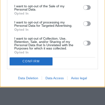
solo a este sitio web. Puede cambiar sus preferencias en
I want to opt-out of the Sale of my
cualquier momento entrando de nuevo en este sitio web o
Personal Data.
visitando nuestra política de privacidad.
Opted In
I want to opt-out of processing my
Personal Data for Targeted Advertising.
Opted In
I want to opt-out of Collection, Use,
Retention, Sale, and/or Sharing of my
Personal Data that Is Unrelated with the
Purposes for which it was collected.
Opted In
CONFIRM
Data Deletion
Data Access
Aviso legal