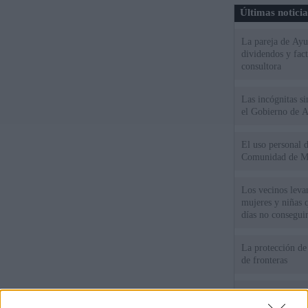
Últimas notici
La pareja de Ayu
dividendos y fac
consultora
Las incógnitas s
el Gobierno de 
El uso personal d
Comunidad de M
Los vecinos leva
mujeres y niñas 
días no consegu
La protección de
de fronteras
Meloni denuncia 
mientras llama a