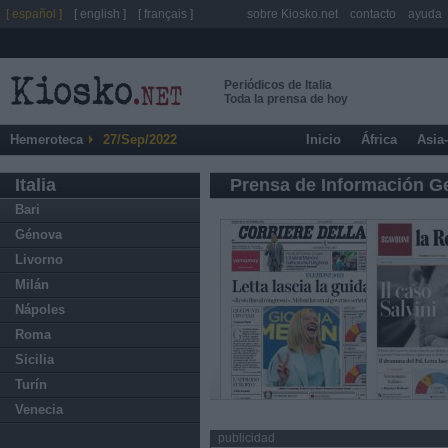
[ español ]
[ english ]
[ français ]
sobre Kiosko.net
contacto
ayuda
Periódicos de Italia
Toda la prensa de hoy
Hemeroteca
27/Sep/2022
Inicio
África
Asia
Italia
Prensa de Información G
Bari
Génova
Livorno
Milán
Nápoles
Roma
Sicilia
Turín
Venecia
publicidad