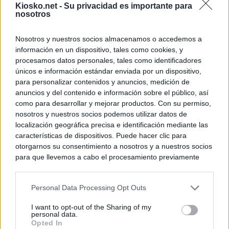
Kiosko.net -
Su privacidad es importante para
para Italia con 
nosotros
Nosotros y nuestros socios almacenamos o accedemos a
© Kiosko.net
Aviso Legal
Privacidad y Cookies
información en un dispositivo, tales como cookies, y
procesamos datos personales, tales como identificadores
únicos e información estándar enviada por un dispositivo,
para personalizar contenidos y anuncios, medición de
anuncios y del contenido e información sobre el público, así
como para desarrollar y mejorar productos. Con su permiso,
nosotros y nuestros socios podemos utilizar datos de
localización geográfica precisa e identificación mediante las
características de dispositivos. Puede hacer clic para
otorgarnos su consentimiento a nosotros y a nuestros socios
para que llevemos a cabo el procesamiento previamente
descrito. De forma alternativa, puede acceder a información
más detallada y cambiar sus preferencias antes de otorgar o
Personal Data Processing Opt Outs
negar su consentimiento. Tenga en cuenta que algún
procesamiento de sus datos personales puede no requerir
I want to opt-out of the Sharing of my
de su consentimiento, pero usted tiene el derecho de
personal data.
rechazar tal procesamiento. Sus preferencias se aplicarán
Opted In