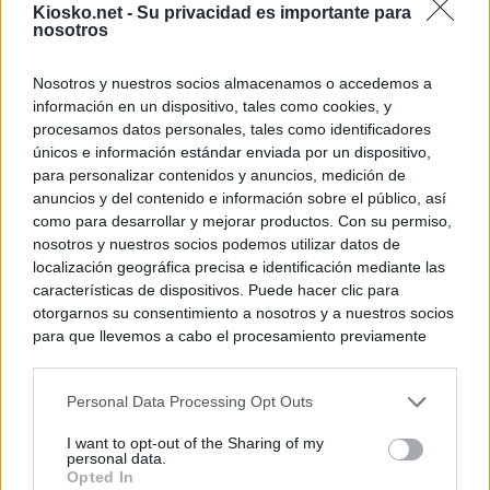
Kiosko.net -
Su privacidad es importante para
nosotros
Nosotros y nuestros socios almacenamos o accedemos a
información en un dispositivo, tales como cookies, y
procesamos datos personales, tales como identificadores
únicos e información estándar enviada por un dispositivo,
para personalizar contenidos y anuncios, medición de
anuncios y del contenido e información sobre el público, así
como para desarrollar y mejorar productos. Con su permiso,
nosotros y nuestros socios podemos utilizar datos de
localización geográfica precisa e identificación mediante las
características de dispositivos. Puede hacer clic para
otorgarnos su consentimiento a nosotros y a nuestros socios
para que llevemos a cabo el procesamiento previamente
descrito. De forma alternativa, puede acceder a información
más detallada y cambiar sus preferencias antes de otorgar o
Personal Data Processing Opt Outs
negar su consentimiento. Tenga en cuenta que algún
procesamiento de sus datos personales puede no requerir
I want to opt-out of the Sharing of my
de su consentimiento, pero usted tiene el derecho de
personal data.
rechazar tal procesamiento. Sus preferencias se aplicarán
Opted In