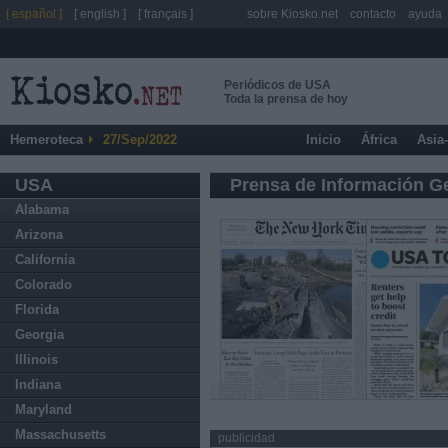
[ español ]
[ english ]
[ français ]
sobre Kiosko.net
contacto
ayuda
Periódicos de USA
Toda la prensa de hoy
Hemeroteca
27/Sep/2022
Inicio
África
Asia
USA
Prensa de Información G
Alabama
Arizona
California
Colorado
Florida
Georgia
Illinois
Indiana
Maryland
Massachusetts
publicidad