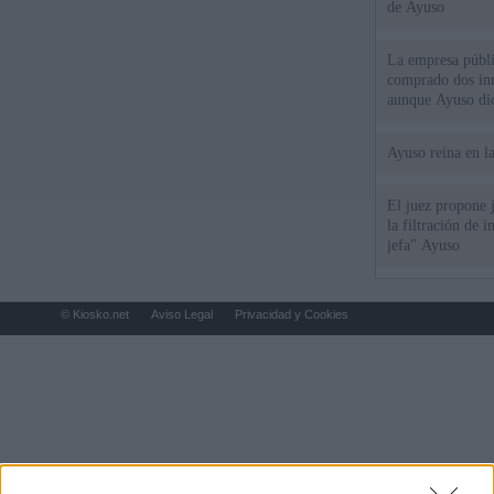
de Ayuso
La empresa públic
comprado dos inm
aunque Ayuso dic
el año"
Ayuso reina en l
El juez propone j
la filtración de i
jefa" Ayuso
© Kiosko.net
Aviso Legal
Privacidad y Cookies