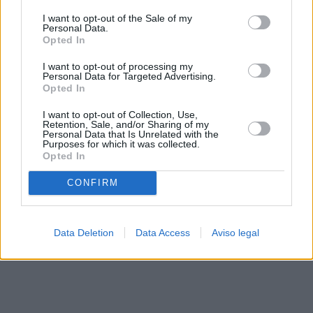
solo a este sitio web. Puede cambiar sus preferencias en
I want to opt-out of the Sale of my
cualquier momento entrando de nuevo en este sitio web o
Personal Data.
visitando nuestra política de privacidad.
Opted In
I want to opt-out of processing my
Personal Data for Targeted Advertising.
Opted In
I want to opt-out of Collection, Use,
Retention, Sale, and/or Sharing of my
Personal Data that Is Unrelated with the
Purposes for which it was collected.
Opted In
CONFIRM
Data Deletion
Data Access
Aviso legal