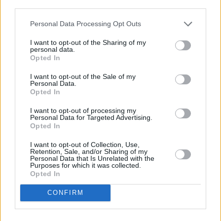
descrito. De forma alternativa, puede acceder a información
más detallada y cambiar sus preferencias antes de otorgar o
Personal Data Processing Opt Outs
negar su consentimiento. Tenga en cuenta que algún
procesamiento de sus datos personales puede no requerir
I want to opt-out of the Sharing of my
de su consentimiento, pero usted tiene el derecho de
personal data.
rechazar tal procesamiento. Sus preferencias se aplicarán
Opted In
solo a este sitio web. Puede cambiar sus preferencias en
I want to opt-out of the Sale of my
cualquier momento entrando de nuevo en este sitio web o
Personal Data.
visitando nuestra política de privacidad.
Opted In
I want to opt-out of processing my
Personal Data for Targeted Advertising.
Opted In
I want to opt-out of Collection, Use,
Retention, Sale, and/or Sharing of my
Personal Data that Is Unrelated with the
Purposes for which it was collected.
Opted In
CONFIRM