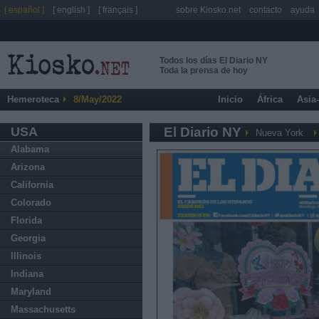
[ español ]
[ english ]
[ français ]
sobre Kiosko.net
contacto
ayuda
Todos los días El Diario NY
Toda la prensa de hoy
Hemeroteca
8/May/2022
Inicio
África
Asia
USA
El Diario NY
Nueva York
Alabama
Arizona
California
Colorado
Florida
Georgia
Illinois
Indiana
Maryland
Massachusetts