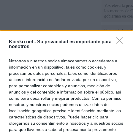
Vox eleva la pres
los menores de C
gobiernan en coa
Un diputado de 
ante la Fiscalía 
los inmigrantes”
Kiosko.net -
Su privacidad es importante para
nosotros
Tatuajes, cicatri
Nosotros y nuestros socios almacenamos o accedemos a
que busca a los d
Ceuta
información en un dispositivo, tales como cookies, y
procesamos datos personales, tales como identificadores
únicos e información estándar enviada por un dispositivo,
© Kiosko.net
Aviso Legal
Privacidad y Cookies
para personalizar contenidos y anuncios, medición de
anuncios y del contenido e información sobre el público, así
como para desarrollar y mejorar productos. Con su permiso,
nosotros y nuestros socios podemos utilizar datos de
localización geográfica precisa e identificación mediante las
características de dispositivos. Puede hacer clic para
otorgarnos su consentimiento a nosotros y a nuestros socios
para que llevemos a cabo el procesamiento previamente