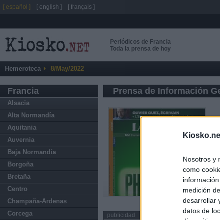
[ español ]
[ english ]
[ français ]
Periódicos de Francia
Toda la prensa de hoy
Hemeroteca
8/May/2022
Francia
Prensa de Información G
Alsacia
Alta Normandía
Aquitania
Kiosko.ne
Auvernia
Baja Normandía
Nosotros y 
Borgoña
como cookie
Bretaña
información
Centro
medición de
desarrollar
Champaña-Ardenas
datos de loc
Corcega
publicidad