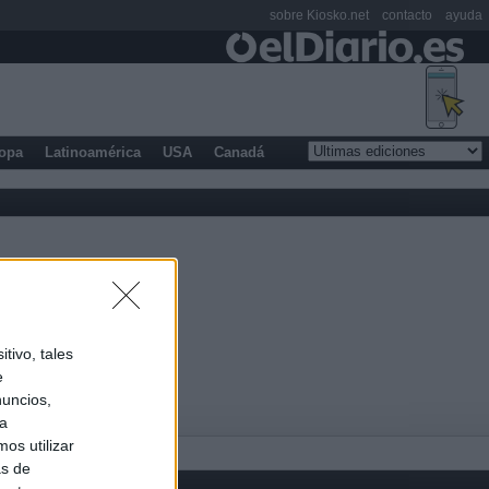
sobre Kiosko.net
contacto
ayuda
opa
Latinoamérica
USA
Canadá
tivo, tales
e
nuncios,
ra
os utilizar
as de