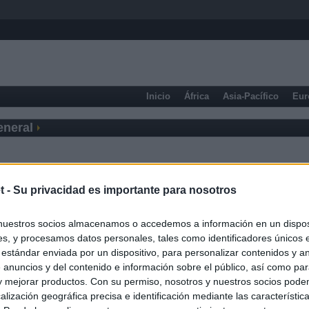
Inicio
África
Asia-Pacífico
Eur
eneral
t -
Su privacidad es importante para nosotros
nuestros socios almacenamos o accedemos a información en un disposi
s, y procesamos datos personales, tales como identificadores únicos 
 estándar enviada por un dispositivo, para personalizar contenidos y a
 anuncios y del contenido e información sobre el público, así como pa
 y mejorar productos. Con su permiso, nosotros y nuestros socios podem
alización geográfica precisa e identificación mediante las característic
Prensa Deportiva