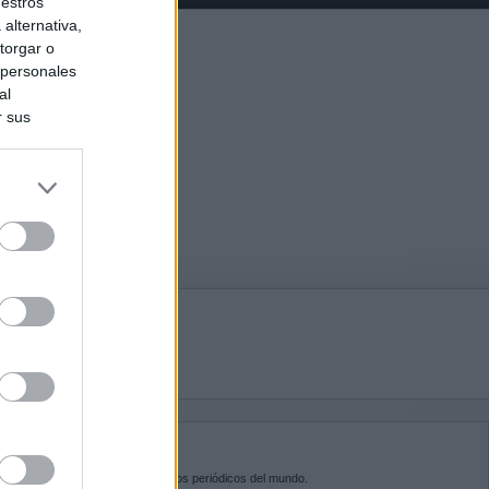
uestros
alternativa,
torgar o
 personales
al
r sus
do nuestra
BRE KIOSKO.NET
sko.net
es la puerta de entrada a los periódicos del mundo.