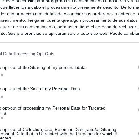
s. Puede hacer clic para otorgarnos su consentimiento a nosotros y a n
 que llevemos a cabo el procesamiento previamente descrito. De forma 
er a información más detallada y cambiar sus preferencias antes de o
nsentimiento. Tenga en cuenta que algún procesamiento de sus datos
querir de su consentimiento, pero usted tiene el derecho de rechazar t
to. Sus preferencias se aplicarán solo a este sitio web. Puede cambia
s en cualquier momento entrando de nuevo en este sitio web o visitan
privacidad.
l Data Processing Opt Outs
o opt-out of the Sharing of my personal data.
In
o opt-out of the Sale of my Personal Data.
In
to opt-out of processing my Personal Data for Targeted
ing.
In
ias
SO
o opt-out of Collection, Use, Retention, Sale, and/or Sharing
ersonal Data that Is Unrelated with the Purposes for which it
Kio
 que el ático comprado por la Comunidad de Madrid no era para
lected.