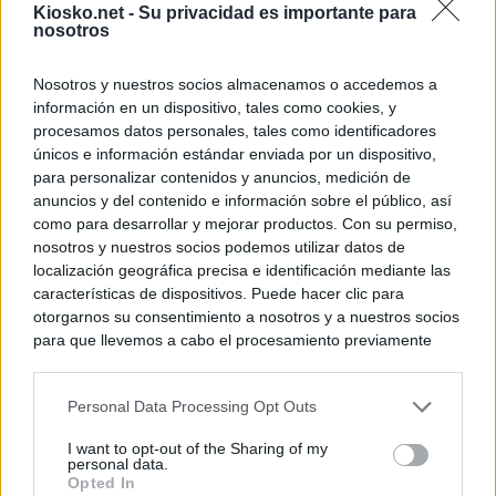
Kiosko.net -
Su privacidad es importante para
nosotros
Nosotros y nuestros socios almacenamos o accedemos a
información en un dispositivo, tales como cookies, y
procesamos datos personales, tales como identificadores
únicos e información estándar enviada por un dispositivo,
para personalizar contenidos y anuncios, medición de
anuncios y del contenido e información sobre el público, así
como para desarrollar y mejorar productos. Con su permiso,
nosotros y nuestros socios podemos utilizar datos de
localización geográfica precisa e identificación mediante las
características de dispositivos. Puede hacer clic para
otorgarnos su consentimiento a nosotros y a nuestros socios
para que llevemos a cabo el procesamiento previamente
descrito. De forma alternativa, puede acceder a información
más detallada y cambiar sus preferencias antes de otorgar o
Personal Data Processing Opt Outs
negar su consentimiento. Tenga en cuenta que algún
procesamiento de sus datos personales puede no requerir
I want to opt-out of the Sharing of my
de su consentimiento, pero usted tiene el derecho de
personal data.
rechazar tal procesamiento. Sus preferencias se aplicarán
Opted In