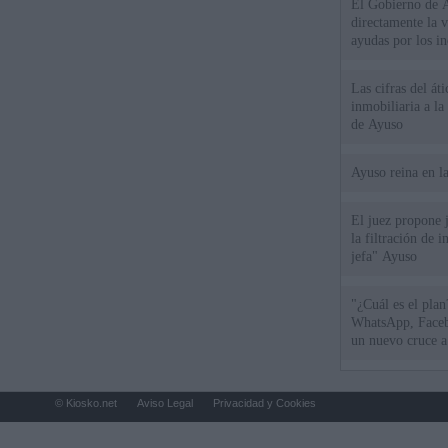
El Gobierno de A
directamente la 
ayudas por los i
Las cifras del át
inmobiliaria a l
de Ayuso
Ayuso reina en l
El juez propone j
la filtración de i
jefa" Ayuso
"¿Cuál es el plan
WhatsApp, Faceb
un nuevo cruce a
15 de agosto
© Kiosko.net
Aviso Legal
Privacidad y Cookies