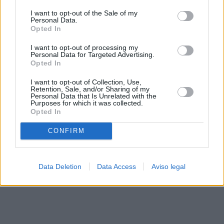
solo a este sitio web. Puede cambiar sus preferencias en
I want to opt-out of the Sale of my
cualquier momento entrando de nuevo en este sitio web o
Personal Data.
visitando nuestra política de privacidad.
Opted In
I want to opt-out of processing my
Personal Data for Targeted Advertising.
Opted In
I want to opt-out of Collection, Use,
Retention, Sale, and/or Sharing of my
Personal Data that Is Unrelated with the
Purposes for which it was collected.
Opted In
CONFIRM
Data Deletion
Data Access
Aviso legal