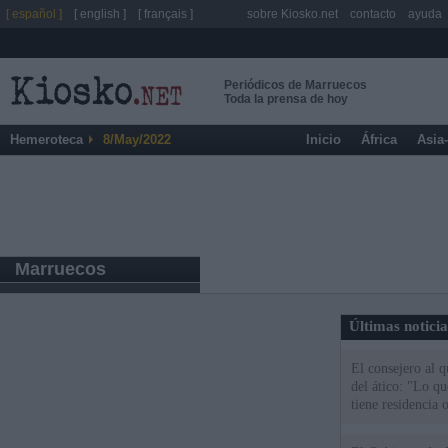
[ español ]
[ english ]
[ français ]
sobre Kiosko.net
contacto
ayuda
Periódicos de Marruecos
Toda la prensa de hoy
Hemeroteca
8/May/2022
Inicio
África
Asia
Marruecos
Últimas notici
El consejero al 
del ático: "Lo q
tiene residencia o