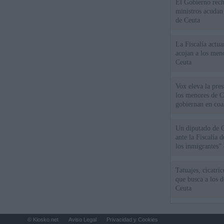
El Gobierno rech
ministros acudan 
de Ceuta
La Fiscalía actu
acojan a los meno
Ceuta
Vox eleva la pres
los menores de C
gobiernan en coa
Un diputado de 
ante la Fiscalía 
los inmigrantes”
Tatuajes, cicatri
que busca a los d
Ceuta
© Kiosko.net
Aviso Legal
Privacidad y Cookies