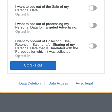
solo a este sitio web. Puede cambiar sus preferencias en
I want to opt-out of the Sale of my
cualquier momento entrando de nuevo en este sitio web o
Personal Data.
visitando nuestra política de privacidad.
Opted In
I want to opt-out of processing my
Personal Data for Targeted Advertising.
Opted In
I want to opt-out of Collection, Use,
Retention, Sale, and/or Sharing of my
Personal Data that Is Unrelated with the
Purposes for which it was collected.
Opted In
CONFIRM
Data Deletion
Data Access
Aviso legal