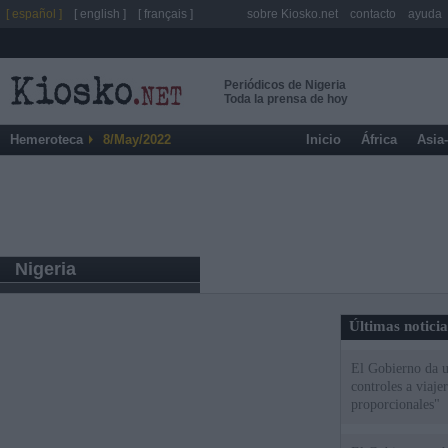
[ español ]
[ english ]
[ français ]
sobre Kiosko.net
contacto
ayuda
Periódicos de Nigeria
Toda la prensa de hoy
Hemeroteca
8/May/2022
Inicio
África
Asia
Nigeria
Últimas notici
El Gobierno da un
controles a viaj
proporcionales"