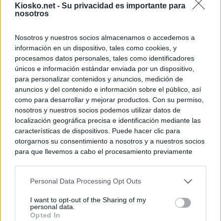
Kiosko.net -
Su privacidad es importante para
nosotros
Nosotros y nuestros socios almacenamos o accedemos a
información en un dispositivo, tales como cookies, y
procesamos datos personales, tales como identificadores
únicos e información estándar enviada por un dispositivo,
para personalizar contenidos y anuncios, medición de
anuncios y del contenido e información sobre el público, así
como para desarrollar y mejorar productos. Con su permiso,
nosotros y nuestros socios podemos utilizar datos de
localización geográfica precisa e identificación mediante las
características de dispositivos. Puede hacer clic para
otorgarnos su consentimiento a nosotros y a nuestros socios
para que llevemos a cabo el procesamiento previamente
descrito. De forma alternativa, puede acceder a información
más detallada y cambiar sus preferencias antes de otorgar o
Personal Data Processing Opt Outs
negar su consentimiento. Tenga en cuenta que algún
procesamiento de sus datos personales puede no requerir
I want to opt-out of the Sharing of my
de su consentimiento, pero usted tiene el derecho de
personal data.
rechazar tal procesamiento. Sus preferencias se aplicarán
Opted In