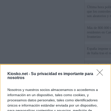
Última hora polít
que los controles
son aleatorios y 
Más de 800.000 t
residentes en Can
fronterizo
España impone co
de Italia tras el
Qué hay detrás d
España por la cri
Kiosko.net -
Su privacidad es importante para
nosotros
Sira Rego: "Es i
personas se muev
Nosotros y nuestros socios almacenamos o accedemos a
algo"
información en un dispositivo, tales como cookies, y
procesamos datos personales, tales como identificadores
únicos e información estándar enviada por un dispositivo,
© Kiosko.net
Aviso Legal
Privacidad y Cookies
para personalizar contenidos y anuncios, medición de