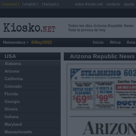
[ español ]
[ english ]
[ français ]
sobre Kiosko.net
contacto
ayuda
Todos los días Arizona Republic News
Toda la prensa de hoy
Hemeroteca
8/May/2022
Inicio
África
Asia
USA
Arizona Republic News
Alabama
Arizona
California
Colorado
Florida
Georgia
Illinois
Indiana
Maryland
Massachusetts