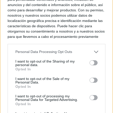
anuncios y del contenido e información sobre el público, así
como para desarrollar y mejorar productos. Con su permiso,
nosotros y nuestros socios podemos utilizar datos de
localización geográfica precisa e identificación mediante las
características de dispositivos. Puede hacer clic para
otorgarnos su consentimiento a nosotros y a nuestros socios
para que llevemos a cabo el procesamiento previamente
descrito. De forma alternativa, puede acceder a información
más detallada y cambiar sus preferencias antes de otorgar o
Personal Data Processing Opt Outs
negar su consentimiento. Tenga en cuenta que algún
procesamiento de sus datos personales puede no requerir
I want to opt-out of the Sharing of my
de su consentimiento, pero usted tiene el derecho de
personal data.
rechazar tal procesamiento. Sus preferencias se aplicarán
Opted In
solo a este sitio web. Puede cambiar sus preferencias en
I want to opt-out of the Sale of my
cualquier momento entrando de nuevo en este sitio web o
Personal Data.
visitando nuestra política de privacidad.
Opted In
I want to opt-out of processing my
Personal Data for Targeted Advertising.
Opted In