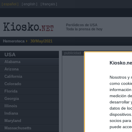
[ español ]
[ english ]
[ français ]
Periódicos de USA
Toda la prensa de hoy
Hemeroteca
30/May/2021
publicidad
USA
Alabama
Kiosko.ne
Arizona
California
Nosotros y 
como cookie
Colorado
información
Florida
medición de
Georgia
desarrollar
Illinois
datos de loc
Indiana
dispositivo
socios para
Maryland
puede acced
Massachusetts