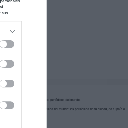
 personales
al
r sus
do nuestra
BRE KIOSKO.NET
sko.net
es la puerta de entrada a los periódicos del mundo.
ega por las portadas de los periódicos del mundo: los periódicos de tu ciudad, de tu país o
 otro extremo del mundo.
GUENOS