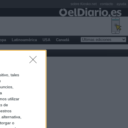
sobre Kiosko.net
contacto
ayuda
opa
Latinoamérica
USA
Canadá
tivo, tales
e
nuncios,
ra
os utilizar
as de
uestros
alternativa,
torgar o