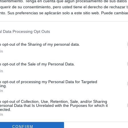
nsentimiento. Tenga en cuenta que algún procesamiento de sus datos
querir de su consentimiento, pero usted tiene el derecho de rechazar t
to. Sus preferencias se aplicarán solo a este sitio web. Puede cambia
s en cualquier momento entrando de nuevo en este sitio web o visitan
privacidad.
l Data Processing Opt Outs
o opt-out of the Sharing of my personal data.
In
o opt-out of the Sale of my Personal Data.
In
to opt-out of processing my Personal Data for Targeted
ing.
ias
SO
In
Kio
ntroles a los viajeros procedentes de Italia tras el rechazo de
o opt-out of Collection, Use, Retention, Sale, and/or Sharing
ersonal Data that Is Unrelated with the Purposes for which it
los
lected.
Nav
del
In
de la embestida de Meloni contra España por la crisis de Ceuta
SÍ
CONFIRM