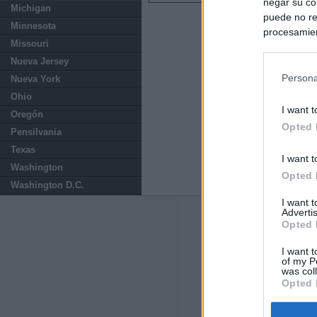
negar su co
Michigan
puede no re
Minnesota
procesamien
Missouri
preferencia
política de 
Nueva Jersey
Persona
Nueva York
Ohio
I want t
Oregón
Opted 
Pensilvania
Texas
I want t
Washington
Opted 
Washington D.C.
I want 
Advertis
Últimas notic
Opted 
España impone co
I want t
of my P
Meloni a quitar
was col
Opted 
Qué hay detrás 