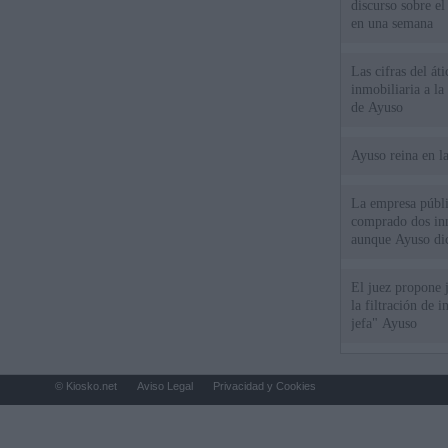
discurso sobre e
en una semana
Las cifras del át
inmobiliaria a l
de Ayuso
Ayuso reina en l
La empresa públic
comprado dos inm
aunque Ayuso dic
el año"
El juez propone j
la filtración de i
jefa" Ayuso
© Kiosko.net
Aviso Legal
Privacidad y Cookies