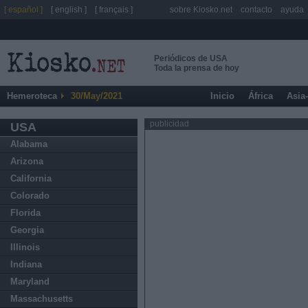
[ español ]
[ english ]
[ français ]
sobre Kiosko.net
contacto
ayuda
Periódicos de USA
Toda la prensa de hoy
Hemeroteca
30/May/2021
Inicio
África
Asia
publicidad
USA
Alabama
Arizona
California
Colorado
Florida
Georgia
Illinois
Indiana
Maryland
Massachusetts