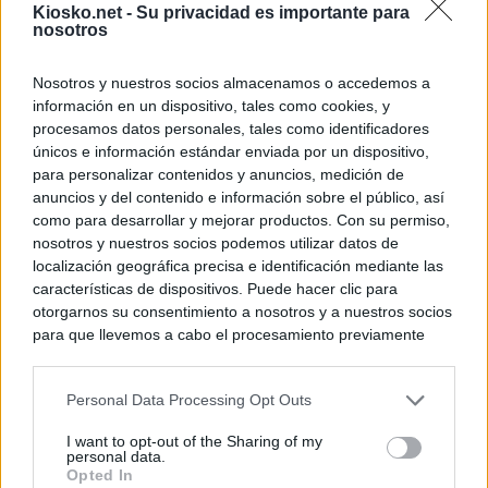
Kiosko.net -
Su privacidad es importante para
nosotros
Nosotros y nuestros socios almacenamos o accedemos a
información en un dispositivo, tales como cookies, y
procesamos datos personales, tales como identificadores
únicos e información estándar enviada por un dispositivo,
para personalizar contenidos y anuncios, medición de
anuncios y del contenido e información sobre el público, así
como para desarrollar y mejorar productos. Con su permiso,
nosotros y nuestros socios podemos utilizar datos de
localización geográfica precisa e identificación mediante las
características de dispositivos. Puede hacer clic para
otorgarnos su consentimiento a nosotros y a nuestros socios
para que llevemos a cabo el procesamiento previamente
descrito. De forma alternativa, puede acceder a información
más detallada y cambiar sus preferencias antes de otorgar o
Personal Data Processing Opt Outs
negar su consentimiento. Tenga en cuenta que algún
procesamiento de sus datos personales puede no requerir
I want to opt-out of the Sharing of my
de su consentimiento, pero usted tiene el derecho de
personal data.
rechazar tal procesamiento. Sus preferencias se aplicarán
Opted In