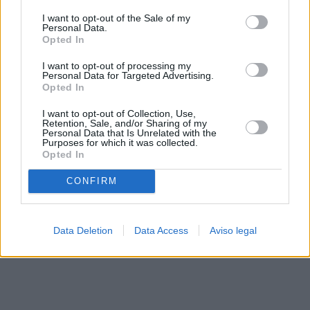
solo a este sitio web. Puede cambiar sus preferencias en
I want to opt-out of the Sale of my
cualquier momento entrando de nuevo en este sitio web o
Personal Data.
visitando nuestra política de privacidad.
Opted In
I want to opt-out of processing my
Personal Data for Targeted Advertising.
Opted In
I want to opt-out of Collection, Use,
Retention, Sale, and/or Sharing of my
Personal Data that Is Unrelated with the
Purposes for which it was collected.
Opted In
CONFIRM
Data Deletion
Data Access
Aviso legal