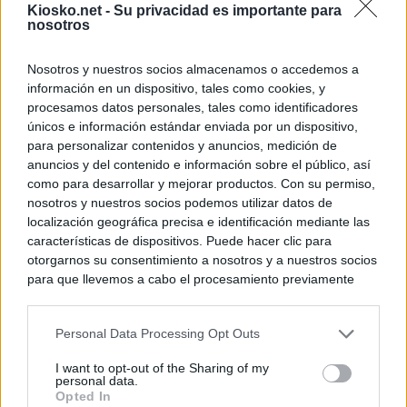
Kiosko.net -
Su privacidad es importante para
nosotros
Nosotros y nuestros socios almacenamos o accedemos a
información en un dispositivo, tales como cookies, y
procesamos datos personales, tales como identificadores
únicos e información estándar enviada por un dispositivo,
para personalizar contenidos y anuncios, medición de
anuncios y del contenido e información sobre el público, así
como para desarrollar y mejorar productos. Con su permiso,
nosotros y nuestros socios podemos utilizar datos de
localización geográfica precisa e identificación mediante las
características de dispositivos. Puede hacer clic para
otorgarnos su consentimiento a nosotros y a nuestros socios
para que llevemos a cabo el procesamiento previamente
descrito. De forma alternativa, puede acceder a información
más detallada y cambiar sus preferencias antes de otorgar o
Personal Data Processing Opt Outs
negar su consentimiento. Tenga en cuenta que algún
procesamiento de sus datos personales puede no requerir
I want to opt-out of the Sharing of my
de su consentimiento, pero usted tiene el derecho de
personal data.
rechazar tal procesamiento. Sus preferencias se aplicarán
Opted In