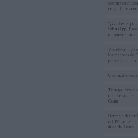
coordinación con
cruzar la fronter
"¿Cuál es el plan
WhatsApp, Faceb
un nuevo cruce a
15 de agosto
Vox eleva la pres
los menores de C
gobiernan en coa
Qué fácil es odi
Tatuajes, cicatri
que busca a los d
Ceuta
Herencia del esc
del PP: así es l
ático de Ayuso