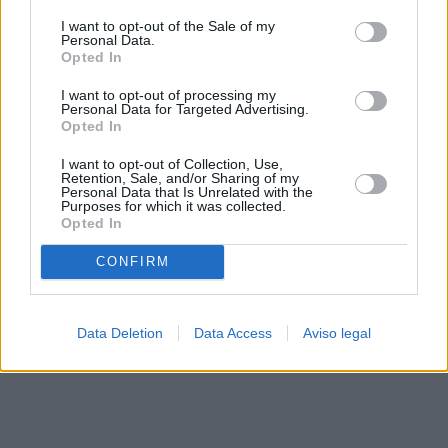
solo a este sitio web. Puede cambiar sus preferencias en
I want to opt-out of the Sale of my
cualquier momento entrando de nuevo en este sitio web o
Personal Data.
visitando nuestra política de privacidad.
Opted In
I want to opt-out of processing my
Personal Data for Targeted Advertising.
Opted In
I want to opt-out of Collection, Use,
Retention, Sale, and/or Sharing of my
Personal Data that Is Unrelated with the
Purposes for which it was collected.
Opted In
CONFIRM
Data Deletion
Data Access
Aviso legal