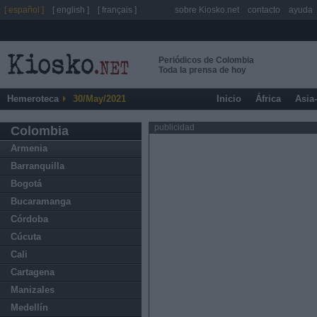
[ español ]
[ english ]
[ français ]
sobre Kiosko.net
contacto
ayuda
Periódicos de Colombia
Toda la prensa de hoy
Hemeroteca
30/May/2021
Inicio
África
Asia
publicidad
Colombia
Armenia
Barranquilla
Bogotá
Bucaramanga
Córdoba
Cúcuta
Cali
Cartagena
Manizales
Medellín