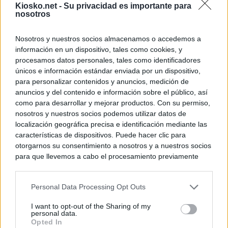
Kiosko.net -
Su privacidad es importante para
nosotros
Nosotros y nuestros socios almacenamos o accedemos a
información en un dispositivo, tales como cookies, y
procesamos datos personales, tales como identificadores
únicos e información estándar enviada por un dispositivo,
para personalizar contenidos y anuncios, medición de
anuncios y del contenido e información sobre el público, así
como para desarrollar y mejorar productos. Con su permiso,
nosotros y nuestros socios podemos utilizar datos de
localización geográfica precisa e identificación mediante las
características de dispositivos. Puede hacer clic para
otorgarnos su consentimiento a nosotros y a nuestros socios
para que llevemos a cabo el procesamiento previamente
descrito. De forma alternativa, puede acceder a información
más detallada y cambiar sus preferencias antes de otorgar o
Personal Data Processing Opt Outs
negar su consentimiento. Tenga en cuenta que algún
procesamiento de sus datos personales puede no requerir
I want to opt-out of the Sharing of my
de su consentimiento, pero usted tiene el derecho de
personal data.
rechazar tal procesamiento. Sus preferencias se aplicarán
Opted In