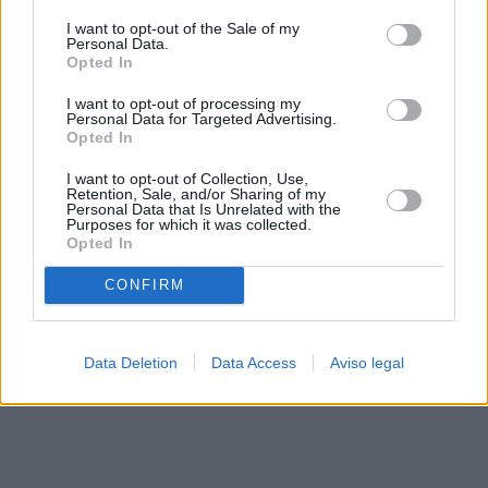
solo a este sitio web. Puede cambiar sus preferencias en
I want to opt-out of the Sale of my
cualquier momento entrando de nuevo en este sitio web o
Personal Data.
visitando nuestra política de privacidad.
Opted In
I want to opt-out of processing my
Personal Data for Targeted Advertising.
Opted In
I want to opt-out of Collection, Use,
Retention, Sale, and/or Sharing of my
Personal Data that Is Unrelated with the
Purposes for which it was collected.
Opted In
CONFIRM
Data Deletion
Data Access
Aviso legal