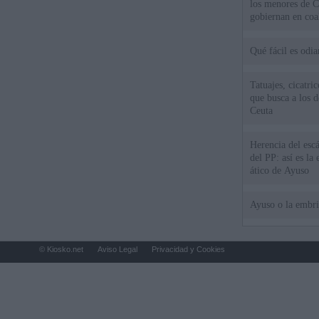
los menores de C
gobiernan en coa
Qué fácil es odi
Tatuajes, cicatri
que busca a los d
Ceuta
Herencia del esc
del PP: así es l
ático de Ayuso
Ayuso o la embr
© Kiosko.net
Aviso Legal
Privacidad y Cookies