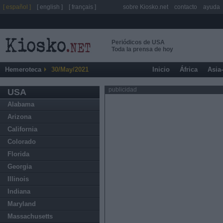
[ español ]
[ english ]
[ français ]
sobre Kiosko.net
contacto
ayuda
Periódicos de USA
Toda la prensa de hoy
Hemeroteca
30/May/2021
Inicio
África
Asia
publicidad
USA
Alabama
Arizona
California
Colorado
Florida
Georgia
Illinois
Indiana
Maryland
Massachusetts