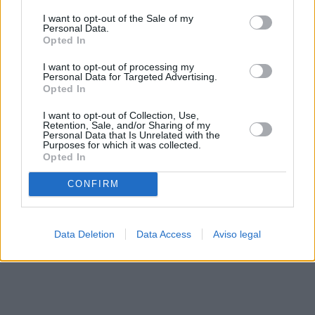
solo a este sitio web. Puede cambiar sus preferencias en
I want to opt-out of the Sale of my
cualquier momento entrando de nuevo en este sitio web o
Personal Data.
visitando nuestra política de privacidad.
Opted In
I want to opt-out of processing my
Personal Data for Targeted Advertising.
Opted In
I want to opt-out of Collection, Use,
Retention, Sale, and/or Sharing of my
Personal Data that Is Unrelated with the
Purposes for which it was collected.
Opted In
CONFIRM
Data Deletion
Data Access
Aviso legal