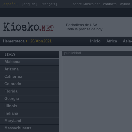
[ español ]
[ english ]
[ français ]
sobre Kiosko.net
contacto
ayuda
Periódicos de USA
Toda la prensa de hoy
Hemeroteca
26/Abr/2021
Inicio
África
Asia
publicidad
USA
Alabama
Arizona
California
Colorado
Florida
Georgia
Illinois
Indiana
Maryland
Massachusetts