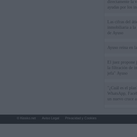
directamente la 
ayudas por los i
Las cifras del át
inmobiliaria a l
de Ayuso
Ayuso reina en l
El juez propone j
la filtración de i
jefa" Ayuso
"¿Cuál es el plan
WhatsApp, Faceb
un nuevo cruce a
15 de agosto
© Kiosko.net
Aviso Legal
Privacidad y Cookies