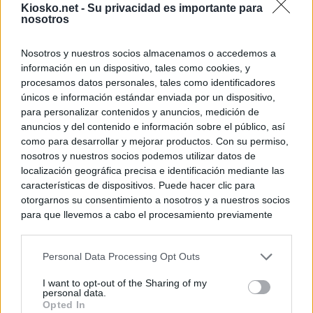
Kiosko.net -
Su privacidad es importante para
nosotros
Nosotros y nuestros socios almacenamos o accedemos a
información en un dispositivo, tales como cookies, y
procesamos datos personales, tales como identificadores
únicos e información estándar enviada por un dispositivo,
para personalizar contenidos y anuncios, medición de
anuncios y del contenido e información sobre el público, así
como para desarrollar y mejorar productos. Con su permiso,
nosotros y nuestros socios podemos utilizar datos de
localización geográfica precisa e identificación mediante las
características de dispositivos. Puede hacer clic para
otorgarnos su consentimiento a nosotros y a nuestros socios
para que llevemos a cabo el procesamiento previamente
descrito. De forma alternativa, puede acceder a información
más detallada y cambiar sus preferencias antes de otorgar o
Personal Data Processing Opt Outs
negar su consentimiento. Tenga en cuenta que algún
procesamiento de sus datos personales puede no requerir
I want to opt-out of the Sharing of my
de su consentimiento, pero usted tiene el derecho de
personal data.
rechazar tal procesamiento. Sus preferencias se aplicarán
Opted In