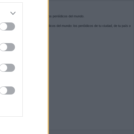
do nuestra
BRE KIOSKO.NET
sko.net
es la puerta de entrada a los periódicos del mundo.
ega por las portadas de los periódicos del mundo: los periódicos de tu ciudad, de tu país o
 otro extremo del mundo.
GUENOS