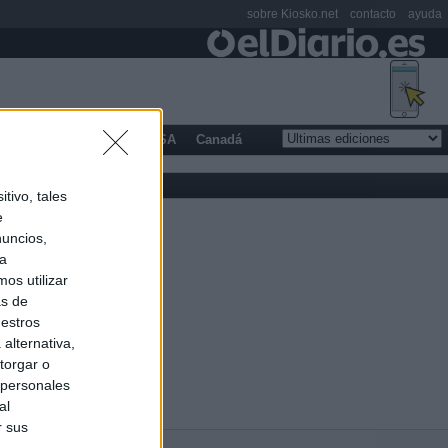
sobre Kiosko.net
contacto
ayuda
opa
Latinoamérica
USA
Canadá
tivo, tales
e
nuncios,
ra
os utilizar
as de
uestros
alternativa,
torgar o
 personales
al
r sus