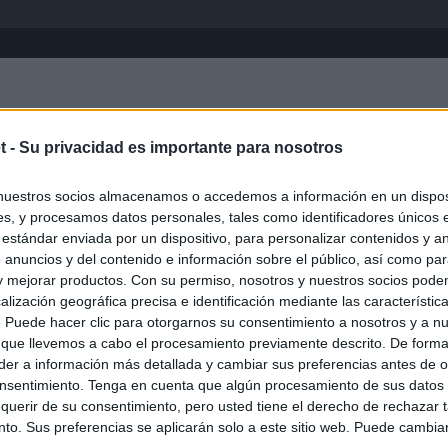
Inicio
África
Asia-Pacífico
Eur
t -
Su privacidad es importante para nosotros
Emiratos Árabes
nuestros socios almacenamos o accedemos a información en un disposi
s, y procesamos datos personales, tales como identificadores únicos 
 estándar enviada por un dispositivo, para personalizar contenidos y a
 anuncios y del contenido e información sobre el público, así como pa
 y mejorar productos. Con su permiso, nosotros y nuestros socios podem
alización geográfica precisa e identificación mediante las característic
s. Puede hacer clic para otorgarnos su consentimiento a nosotros y a n
 que llevemos a cabo el procesamiento previamente descrito. De forma 
er a información más detallada y cambiar sus preferencias antes de o
nsentimiento. Tenga en cuenta que algún procesamiento de sus datos
querir de su consentimiento, pero usted tiene el derecho de rechazar t
to. Sus preferencias se aplicarán solo a este sitio web. Puede cambia