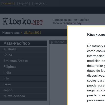
[ español ]
[ english ]
[ français ]
Periódicos de Asia-Pacífico
Toda la prensa de hoy
Hemeroteca
26/Abr/2021
Kiosko.ne
publicidad
Asia-Pacífico
Nosotros y 
Australia
como cookie
China
información
medición de
Emiratos Árabes
desarrollar
Filipinas
datos de loc
India
dispositivo
Irán
socios para
Israel
puede acced
Japón
negar su co
puede no re
Nueva Zelanda
procesamien