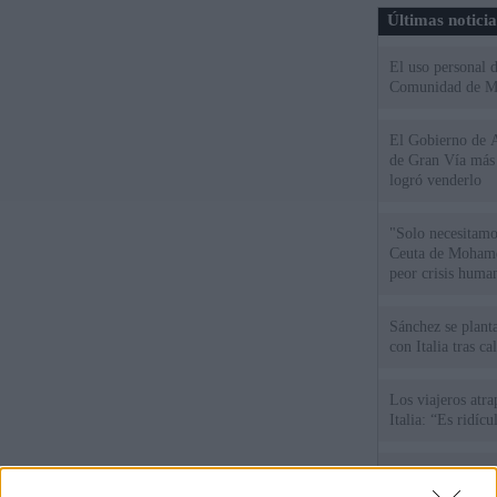
Últimas notici
El uso personal d
Comunidad de M
El Gobierno de A
de Gran Vía más
logró venderlo
"Solo necesitamo
Ceuta de Mohamed
peor crisis huma
Sánchez se plant
con Italia tras c
Los viajeros atra
Italia: “Es ridíc
Sánchez responde