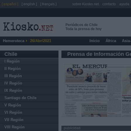
[ español ]
[ english ]
[ français ]
sobre Kiosko.net
contacto
ayuda
Periódicos de Chile
Toda la prensa de hoy
Hemeroteca
26/Abr/2021
Inicio
África
Asia
Chile
Prensa de Información G
I Región
II Región
III Región
IV Región
IX Región
Santiago de Chile
V Región
VI Región
VII Región
VIII Región
publicidad