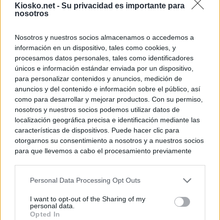
Kiosko.net -
Su privacidad es importante para
nosotros
© Kiosko.net
Aviso Legal
Privacidad y Cookies
Nosotros y nuestros socios almacenamos o accedemos a
información en un dispositivo, tales como cookies, y
procesamos datos personales, tales como identificadores
únicos e información estándar enviada por un dispositivo,
para personalizar contenidos y anuncios, medición de
anuncios y del contenido e información sobre el público, así
como para desarrollar y mejorar productos. Con su permiso,
nosotros y nuestros socios podemos utilizar datos de
localización geográfica precisa e identificación mediante las
características de dispositivos. Puede hacer clic para
otorgarnos su consentimiento a nosotros y a nuestros socios
para que llevemos a cabo el procesamiento previamente
descrito. De forma alternativa, puede acceder a información
más detallada y cambiar sus preferencias antes de otorgar o
Personal Data Processing Opt Outs
negar su consentimiento. Tenga en cuenta que algún
procesamiento de sus datos personales puede no requerir
I want to opt-out of the Sharing of my
de su consentimiento, pero usted tiene el derecho de
personal data.
rechazar tal procesamiento. Sus preferencias se aplicarán
Opted In