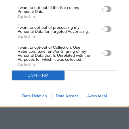
solo a este sitio web. Puede cambiar sus preferencias en
I want to opt-out of the Sale of my
cualquier momento entrando de nuevo en este sitio web o
Personal Data.
visitando nuestra política de privacidad.
Opted In
I want to opt-out of processing my
Personal Data for Targeted Advertising.
Opted In
I want to opt-out of Collection, Use,
Retention, Sale, and/or Sharing of my
Personal Data that Is Unrelated with the
Purposes for which it was collected.
Opted In
CONFIRM
Data Deletion
Data Access
Aviso legal