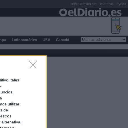
sobre Kiosko.net
contacto
ayuda
opa
Latinoamérica
USA
Canadá
tivo, tales
e
nuncios,
ra
os utilizar
as de
uestros
alternativa,
torgar o