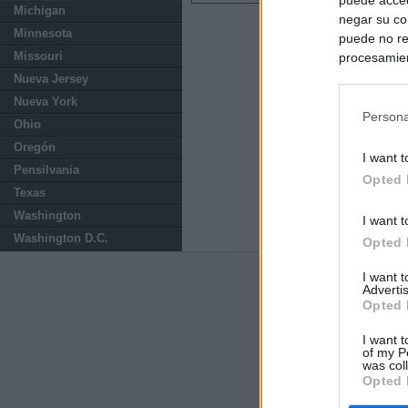
Michigan
negar su co
Minnesota
puede no re
Missouri
procesamien
preferencia
Nueva Jersey
política de 
Nueva York
Persona
Ohio
Oregón
I want t
Pensilvania
Opted 
Texas
Washington
I want t
Washington D.C.
Opted 
I want 
Últimas notic
Advertis
Opted 
El consejero al
que Madrid no ti
I want t
of my P
was col
Opted 
El Gobierno de 
Chamberí a ayud