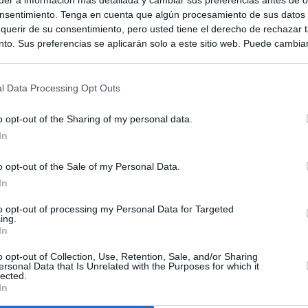
nsentimiento. Tenga en cuenta que algún procesamiento de sus datos
querir de su consentimiento, pero usted tiene el derecho de rechazar t
to. Sus preferencias se aplicarán solo a este sitio web. Puede cambia
s en cualquier momento entrando de nuevo en este sitio web o visitan
privacidad.
l Data Processing Opt Outs
o opt-out of the Sharing of my personal data.
In
o opt-out of the Sale of my Personal Data.
In
to opt-out of processing my Personal Data for Targeted
ias
SO
ing.
In
Kio
 que Ayuso señaló por la compra del ático: "Lo que no se dice es
ene residencia oficial para la presidenta"
o opt-out of Collection, Use, Retention, Sale, and/or Sharing
Nav
ersonal Data that Is Unrelated with the Purposes for which it
del
lected.
In
Ayuso no puede destinar directamente la venta del ático de
SÍ
as por los incendios