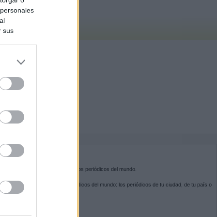
 personales
al
r sus
do nuestra
BRE KIOSKO.NET
sko.net
es la puerta de entrada a los periódicos del mundo.
ega por las portadas de los periódicos del mundo: los periódicos de tu ciudad, de tu país o
 otro extremo del mundo.
GUENOS