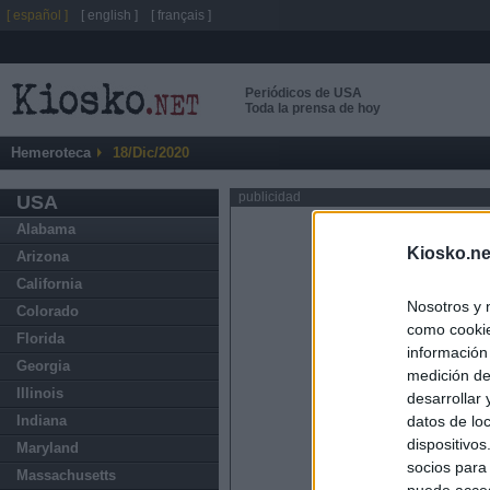
[ español ]
[ english ]
[ français ]
Periódicos de USA
Toda la prensa de hoy
Hemeroteca
18/Dic/2020
publicidad
USA
Alabama
Kiosko.ne
Arizona
California
Nosotros y 
Colorado
como cookie
Florida
información
Georgia
medición de
Illinois
desarrollar
datos de loc
Indiana
dispositivo
Maryland
socios para
Massachusetts
puede acced