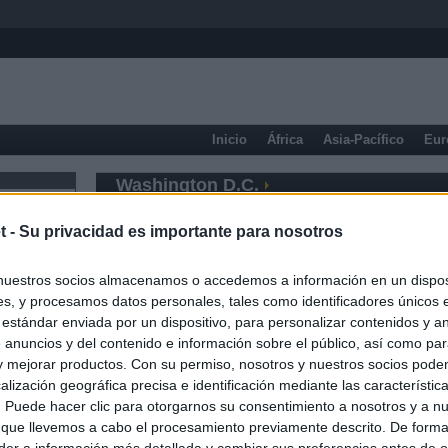
Inicio
África
Asia-Pacífico
Eur
Washington D.C.
t -
Su privacidad es importante para nosotros
nuestros socios almacenamos o accedemos a información en un disposi
s, y procesamos datos personales, tales como identificadores únicos 
 estándar enviada por un dispositivo, para personalizar contenidos y a
 anuncios y del contenido e información sobre el público, así como pa
 y mejorar productos. Con su permiso, nosotros y nuestros socios podem
alización geográfica precisa e identificación mediante las característic
s. Puede hacer clic para otorgarnos su consentimiento a nosotros y a n
 que llevemos a cabo el procesamiento previamente descrito. De forma 
er a información más detallada y cambiar sus preferencias antes de o