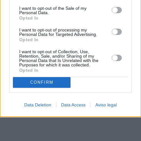
solo a este sitio web. Puede cambiar sus preferencias en
I want to opt-out of the Sale of my
cualquier momento entrando de nuevo en este sitio web o
Personal Data.
visitando nuestra política de privacidad.
Opted In
I want to opt-out of processing my
Personal Data for Targeted Advertising.
Opted In
I want to opt-out of Collection, Use,
Retention, Sale, and/or Sharing of my
Personal Data that Is Unrelated with the
Purposes for which it was collected.
Opted In
CONFIRM
Data Deletion
Data Access
Aviso legal