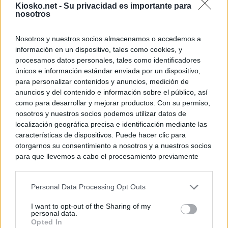
Kiosko.net -
Su privacidad es importante para
nosotros
Nosotros y nuestros socios almacenamos o accedemos a
información en un dispositivo, tales como cookies, y
procesamos datos personales, tales como identificadores
únicos e información estándar enviada por un dispositivo,
para personalizar contenidos y anuncios, medición de
anuncios y del contenido e información sobre el público, así
como para desarrollar y mejorar productos. Con su permiso,
nosotros y nuestros socios podemos utilizar datos de
localización geográfica precisa e identificación mediante las
características de dispositivos. Puede hacer clic para
otorgarnos su consentimiento a nosotros y a nuestros socios
para que llevemos a cabo el procesamiento previamente
descrito. De forma alternativa, puede acceder a información
más detallada y cambiar sus preferencias antes de otorgar o
Personal Data Processing Opt Outs
negar su consentimiento. Tenga en cuenta que algún
procesamiento de sus datos personales puede no requerir
I want to opt-out of the Sharing of my
de su consentimiento, pero usted tiene el derecho de
personal data.
rechazar tal procesamiento. Sus preferencias se aplicarán
Opted In