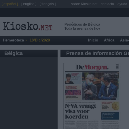
[ español ]
[ english ]
[ français ]
sobre Kiosko.net
contacto
ayuda
Periódicos de Bélgica
Toda la prensa de hoy
Hemeroteca
18/Dic/2020
Inicio
África
Asia
Bélgica
Prensa de Información G