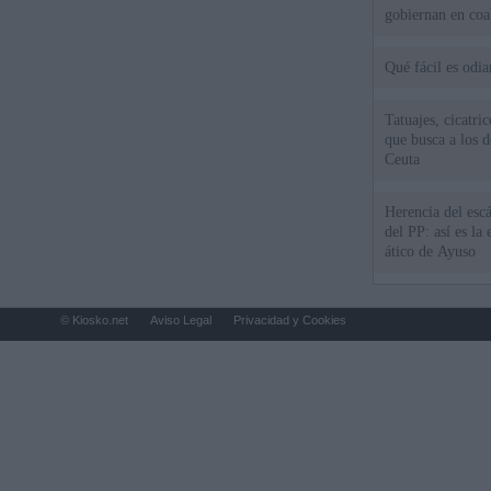
gobiernan en coa
Qué fácil es odi
Tatuajes, cicatri
que busca a los d
Ceuta
Herencia del esc
del PP: así es l
ático de Ayuso
© Kiosko.net
Aviso Legal
Privacidad y Cookies