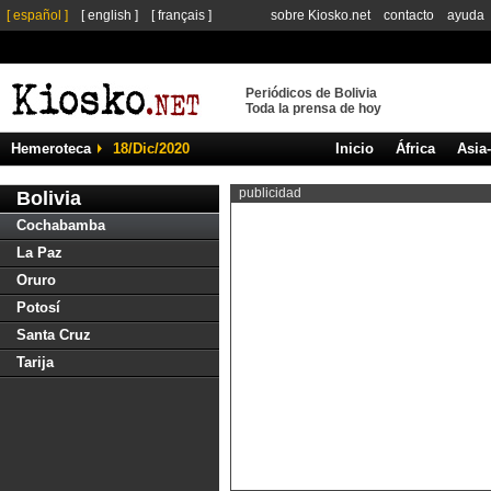
[ español ]
[ english ]
[ français ]
sobre Kiosko.net
contacto
ayuda
Periódicos de Bolivia
Toda la prensa de hoy
Hemeroteca
18/Dic/2020
Inicio
África
Asia
publicidad
Bolivia
Cochabamba
La Paz
Oruro
Potosí
Santa Cruz
Tarija