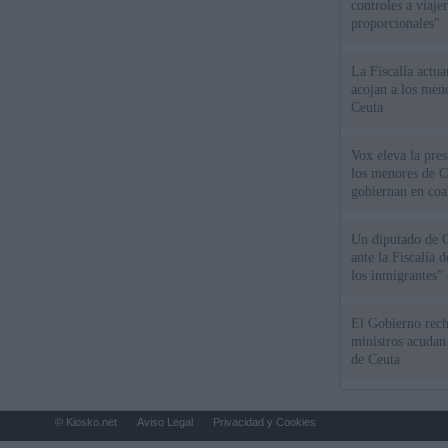
controles a viaj
proporcionales"
La Fiscalía actu
acojan a los meno
Ceuta
Vox eleva la pres
los menores de C
gobiernan en coa
Un diputado de 
ante la Fiscalía 
los inmigrantes”
El Gobierno rech
ministros acudan 
de Ceuta
© Kiosko.net
Aviso Legal
Privacidad y Cookies