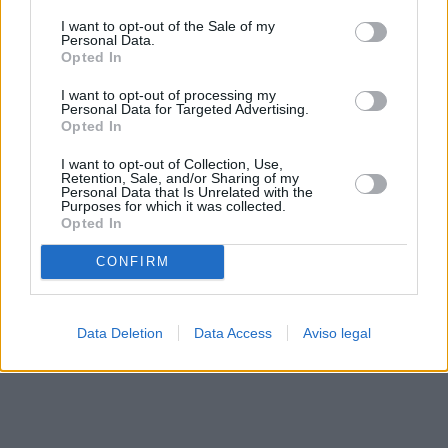
solo a este sitio web. Puede cambiar sus preferencias en
I want to opt-out of the Sale of my
cualquier momento entrando de nuevo en este sitio web o
Personal Data.
visitando nuestra política de privacidad.
Opted In
I want to opt-out of processing my
Personal Data for Targeted Advertising.
Opted In
I want to opt-out of Collection, Use,
Retention, Sale, and/or Sharing of my
Personal Data that Is Unrelated with the
Purposes for which it was collected.
Opted In
CONFIRM
Data Deletion
Data Access
Aviso legal