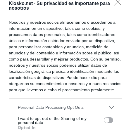
Kiosko.net -
Su privacidad es importante para
nosotros
Nosotros y nuestros socios almacenamos o accedemos a
información en un dispositivo, tales como cookies, y
procesamos datos personales, tales como identificadores
únicos e información estándar enviada por un dispositivo,
para personalizar contenidos y anuncios, medición de
anuncios y del contenido e información sobre el público, así
como para desarrollar y mejorar productos. Con su permiso,
nosotros y nuestros socios podemos utilizar datos de
localización geográfica precisa e identificación mediante las
características de dispositivos. Puede hacer clic para
otorgarnos su consentimiento a nosotros y a nuestros socios
para que llevemos a cabo el procesamiento previamente
descrito. De forma alternativa, puede acceder a información
más detallada y cambiar sus preferencias antes de otorgar o
Personal Data Processing Opt Outs
negar su consentimiento. Tenga en cuenta que algún
procesamiento de sus datos personales puede no requerir
I want to opt-out of the Sharing of my
de su consentimiento, pero usted tiene el derecho de
personal data.
rechazar tal procesamiento. Sus preferencias se aplicarán
Opted In