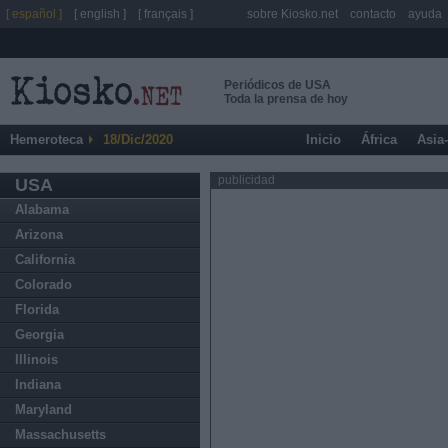
[ español ]
[ english ]
[ français ]
sobre Kiosko.net
contacto
ayuda
Periódicos de USA
Toda la prensa de hoy
Hemeroteca
18/Dic/2020
Inicio
África
Asia
publicidad
USA
Alabama
Arizona
California
Colorado
Florida
Georgia
Illinois
Indiana
Maryland
Massachusetts