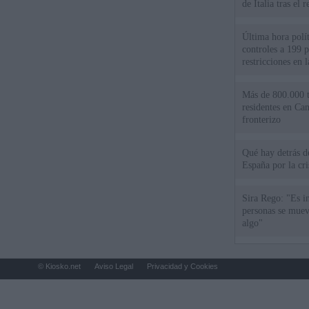
de Italia tras el
Última hora polít
controles a 199 p
restricciones en l
Más de 800.000 t
residentes en Can
fronterizo
Qué hay detrás d
España por la cri
Sira Rego: "Es i
personas se muev
algo"
© Kiosko.net
Aviso Legal
Privacidad y Cookies