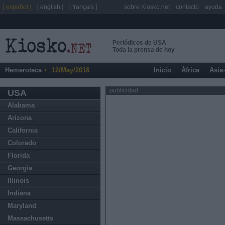
[ español ]
[ english ]
[ français ]
sobre Kiosko.net
contacto
ayuda
Periódicos de USA
Toda la prensa de hoy
Hemeroteca
12/May/2018
Inicio
África
Asia
publicidad
USA
Alabama
Arizona
California
Colorado
Florida
Georgia
Illinois
Indiana
Maryland
Massachusetts