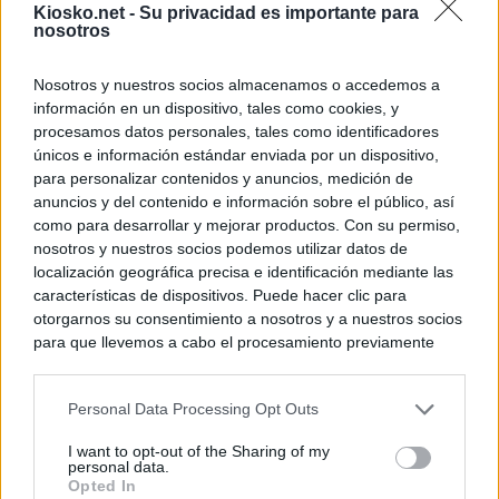
Kiosko.net -
Su privacidad es importante para
nosotros
Nosotros y nuestros socios almacenamos o accedemos a
información en un dispositivo, tales como cookies, y
procesamos datos personales, tales como identificadores
únicos e información estándar enviada por un dispositivo,
para personalizar contenidos y anuncios, medición de
anuncios y del contenido e información sobre el público, así
como para desarrollar y mejorar productos. Con su permiso,
nosotros y nuestros socios podemos utilizar datos de
localización geográfica precisa e identificación mediante las
características de dispositivos. Puede hacer clic para
otorgarnos su consentimiento a nosotros y a nuestros socios
para que llevemos a cabo el procesamiento previamente
descrito. De forma alternativa, puede acceder a información
más detallada y cambiar sus preferencias antes de otorgar o
Personal Data Processing Opt Outs
negar su consentimiento. Tenga en cuenta que algún
procesamiento de sus datos personales puede no requerir
I want to opt-out of the Sharing of my
de su consentimiento, pero usted tiene el derecho de
personal data.
rechazar tal procesamiento. Sus preferencias se aplicarán
Opted In