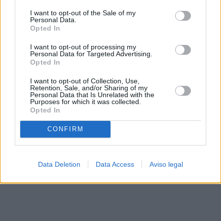
solo a este sitio web. Puede cambiar sus preferencias en
I want to opt-out of the Sale of my
cualquier momento entrando de nuevo en este sitio web o
Personal Data.
visitando nuestra política de privacidad.
Opted In
I want to opt-out of processing my
Personal Data for Targeted Advertising.
Opted In
I want to opt-out of Collection, Use,
Retention, Sale, and/or Sharing of my
Personal Data that Is Unrelated with the
Purposes for which it was collected.
Opted In
CONFIRM
Data Deletion
Data Access
Aviso legal