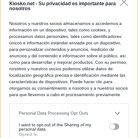
Kiosko.net -
Su privacidad es importante para
nosotros
Nosotros y nuestros socios almacenamos o accedemos a
información en un dispositivo, tales como cookies, y
procesamos datos personales, tales como identificadores
únicos e información estándar enviada por un dispositivo,
para personalizar contenidos y anuncios, medición de
anuncios y del contenido e información sobre el público, así
como para desarrollar y mejorar productos. Con su permiso,
nosotros y nuestros socios podemos utilizar datos de
localización geográfica precisa e identificación mediante las
características de dispositivos. Puede hacer clic para
otorgarnos su consentimiento a nosotros y a nuestros socios
para que llevemos a cabo el procesamiento previamente
descrito. De forma alternativa, puede acceder a información
más detallada y cambiar sus preferencias antes de otorgar o
Personal Data Processing Opt Outs
negar su consentimiento. Tenga en cuenta que algún
procesamiento de sus datos personales puede no requerir
I want to opt-out of the Sharing of my
de su consentimiento, pero usted tiene el derecho de
personal data.
rechazar tal procesamiento. Sus preferencias se aplicarán
Opted In