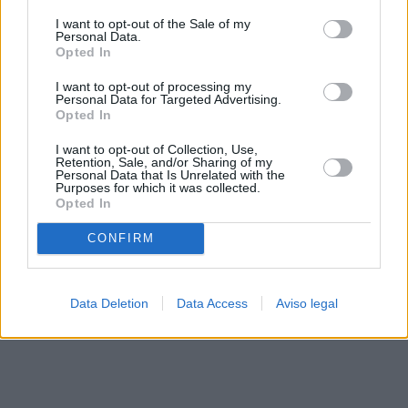
solo a este sitio web. Puede cambiar sus preferencias en
I want to opt-out of the Sale of my
cualquier momento entrando de nuevo en este sitio web o
Personal Data.
visitando nuestra política de privacidad.
Opted In
I want to opt-out of processing my
Personal Data for Targeted Advertising.
Opted In
I want to opt-out of Collection, Use,
Retention, Sale, and/or Sharing of my
Personal Data that Is Unrelated with the
Purposes for which it was collected.
Opted In
CONFIRM
Data Deletion
Data Access
Aviso legal