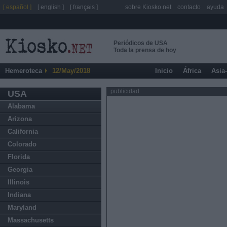
[ español ]
[ english ]
[ français ]
sobre Kiosko.net
contacto
ayuda
Periódicos de USA
Toda la prensa de hoy
Hemeroteca
12/May/2018
Inicio
África
Asia
publicidad
USA
Alabama
Arizona
California
Colorado
Florida
Georgia
Illinois
Indiana
Maryland
Massachusetts