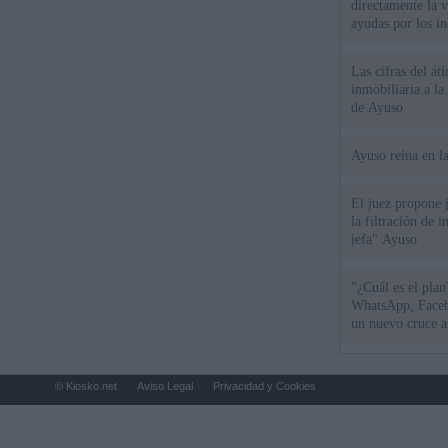
directamente la 
ayudas por los i
Las cifras del át
inmobiliaria a l
de Ayuso
Ayuso reina en l
El juez propone j
la filtración de i
jefa" Ayuso
"¿Cuál es el plan
WhatsApp, Faceb
un nuevo cruce a
15 de agosto
© Kiosko.net
Aviso Legal
Privacidad y Cookies