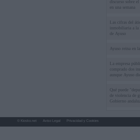
discurso sobre e
en una semana
Las cifras del át
inmobiliaria a l
de Ayuso
Ayuso reina en l
La empresa públic
comprado dos inm
aunque Ayuso dic
el año"
Qué puede "depur
de violencia de g
Gobierno andalu
© Kiosko.net
Aviso Legal
Privacidad y Cookies