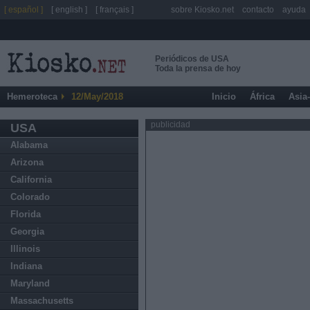
[ español ]
[ english ]
[ français ]
sobre Kiosko.net
contacto
ayuda
Periódicos de USA
Toda la prensa de hoy
Hemeroteca
12/May/2018
Inicio
África
Asia
publicidad
USA
Alabama
Arizona
California
Colorado
Florida
Georgia
Illinois
Indiana
Maryland
Massachusetts