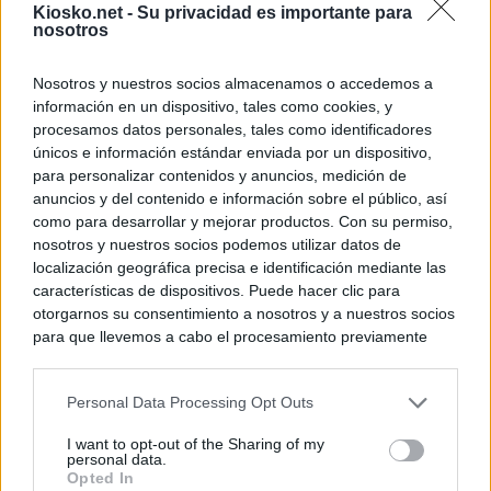
Kiosko.net -
Su privacidad es importante para
nosotros
Nosotros y nuestros socios almacenamos o accedemos a
información en un dispositivo, tales como cookies, y
procesamos datos personales, tales como identificadores
únicos e información estándar enviada por un dispositivo,
para personalizar contenidos y anuncios, medición de
anuncios y del contenido e información sobre el público, así
como para desarrollar y mejorar productos. Con su permiso,
nosotros y nuestros socios podemos utilizar datos de
localización geográfica precisa e identificación mediante las
características de dispositivos. Puede hacer clic para
otorgarnos su consentimiento a nosotros y a nuestros socios
para que llevemos a cabo el procesamiento previamente
descrito. De forma alternativa, puede acceder a información
más detallada y cambiar sus preferencias antes de otorgar o
Personal Data Processing Opt Outs
negar su consentimiento. Tenga en cuenta que algún
procesamiento de sus datos personales puede no requerir
I want to opt-out of the Sharing of my
de su consentimiento, pero usted tiene el derecho de
personal data.
rechazar tal procesamiento. Sus preferencias se aplicarán
Opted In