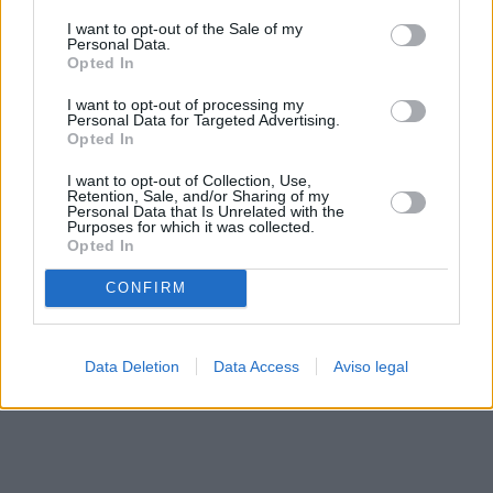
solo a este sitio web. Puede cambiar sus preferencias en
I want to opt-out of the Sale of my
cualquier momento entrando de nuevo en este sitio web o
Personal Data.
visitando nuestra política de privacidad.
Opted In
I want to opt-out of processing my
Personal Data for Targeted Advertising.
Opted In
I want to opt-out of Collection, Use,
Retention, Sale, and/or Sharing of my
Personal Data that Is Unrelated with the
Purposes for which it was collected.
Opted In
CONFIRM
Data Deletion
Data Access
Aviso legal