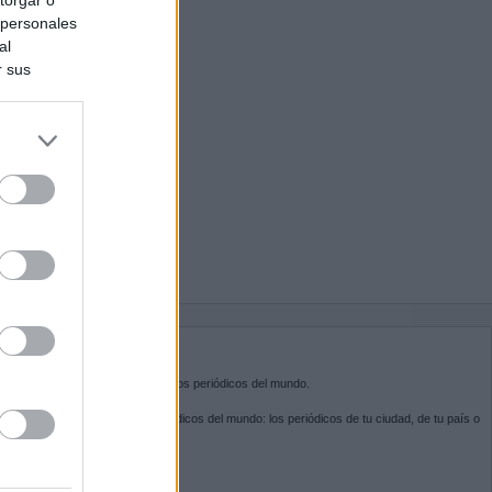
 personales
al
r sus
do nuestra
BRE KIOSKO.NET
sko.net
es la puerta de entrada a los periódicos del mundo.
ega por las portadas de los periódicos del mundo: los periódicos de tu ciudad, de tu país o
 otro extremo del mundo.
GUENOS