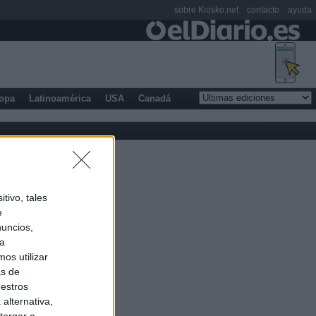
sobre Kiosko.net
contacto
ayuda
opa
Latinoamérica
USA
Canadá
tivo, tales
e
nuncios,
ra
os utilizar
as de
uestros
alternativa,
torgar o