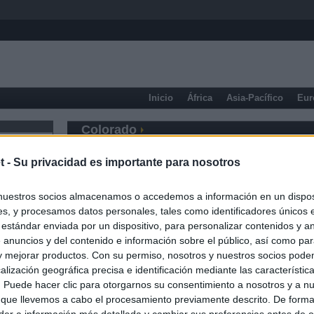
Inicio
África
Asia-Pacífico
Eur
Colorado
t -
Su privacidad es importante para nosotros
nuestros socios almacenamos o accedemos a información en un disposi
s, y procesamos datos personales, tales como identificadores únicos 
 estándar enviada por un dispositivo, para personalizar contenidos y a
 anuncios y del contenido e información sobre el público, así como pa
 y mejorar productos. Con su permiso, nosotros y nuestros socios podem
alización geográfica precisa e identificación mediante las característic
s. Puede hacer clic para otorgarnos su consentimiento a nosotros y a n
 que llevemos a cabo el procesamiento previamente descrito. De forma 
er a información más detallada y cambiar sus preferencias antes de o