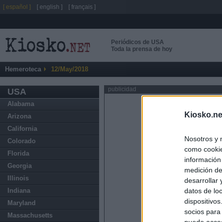
[ español ]
[ english ]
[ français ]
Periódicos de USA
Toda la prensa de hoy
Hemeroteca
12/May/2018
publicidad
USA
Alabama
Kiosko.ne
Arizona
California
Nosotros y 
Colorado
como cookie
Florida
información
Georgia
medición de
Illinois
desarrollar
datos de loc
Indiana
dispositivo
Maryland
socios para
Massachusetts
puede acced