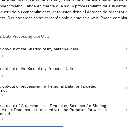
nsentimiento. Tenga en cuenta que algún procesamiento de sus datos
querir de su consentimiento, pero usted tiene el derecho de rechazar t
to. Sus preferencias se aplicarán solo a este sitio web. Puede cambia
s en cualquier momento entrando de nuevo en este sitio web o visitan
privacidad.
l Data Processing Opt Outs
o opt-out of the Sharing of my personal data.
In
o opt-out of the Sale of my Personal Data.
In
to opt-out of processing my Personal Data for Targeted
ias
SO
ing.
In
Kio
ará ante la Fiscalía al consejo de administración de Planifica
scándalo del ático
o opt-out of Collection, Use, Retention, Sale, and/or Sharing
Nav
ersonal Data that Is Unrelated with the Purposes for which it
del
lected.
In
cándalo Púnica y refugio de cargos del PP: así es la empresa
SÍ
pró el ático de Ayuso