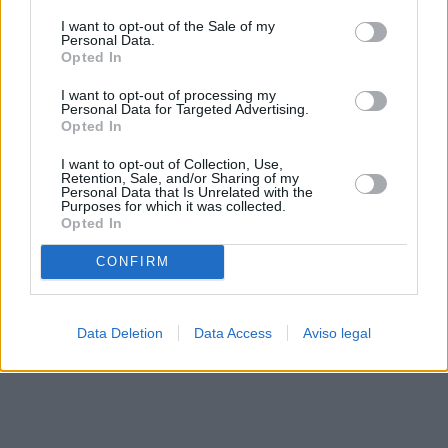
solo a este sitio web. Puede cambiar sus preferencias en
I want to opt-out of the Sale of my
cualquier momento entrando de nuevo en este sitio web o
Personal Data.
visitando nuestra política de privacidad.
Opted In
I want to opt-out of processing my
Personal Data for Targeted Advertising.
Opted In
I want to opt-out of Collection, Use,
Retention, Sale, and/or Sharing of my
Personal Data that Is Unrelated with the
Purposes for which it was collected.
Opted In
CONFIRM
Data Deletion
Data Access
Aviso legal