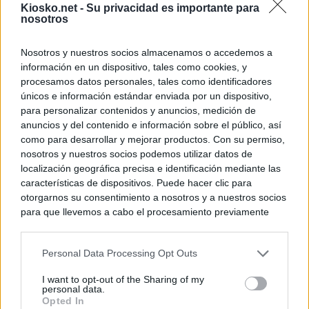
Kiosko.net -
Su privacidad es importante para
nosotros
Nosotros y nuestros socios almacenamos o accedemos a
información en un dispositivo, tales como cookies, y
procesamos datos personales, tales como identificadores
únicos e información estándar enviada por un dispositivo,
para personalizar contenidos y anuncios, medición de
anuncios y del contenido e información sobre el público, así
como para desarrollar y mejorar productos. Con su permiso,
nosotros y nuestros socios podemos utilizar datos de
localización geográfica precisa e identificación mediante las
características de dispositivos. Puede hacer clic para
otorgarnos su consentimiento a nosotros y a nuestros socios
para que llevemos a cabo el procesamiento previamente
descrito. De forma alternativa, puede acceder a información
más detallada y cambiar sus preferencias antes de otorgar o
Personal Data Processing Opt Outs
negar su consentimiento. Tenga en cuenta que algún
procesamiento de sus datos personales puede no requerir
I want to opt-out of the Sharing of my
de su consentimiento, pero usted tiene el derecho de
personal data.
rechazar tal procesamiento. Sus preferencias se aplicarán
Opted In