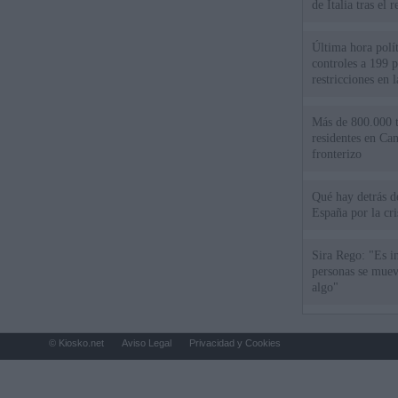
de Italia tras el
Última hora polít
controles a 199 p
restricciones en l
Más de 800.000 t
residentes en Can
fronterizo
Qué hay detrás d
España por la cri
Sira Rego: "Es i
personas se muev
algo"
© Kiosko.net
Aviso Legal
Privacidad y Cookies