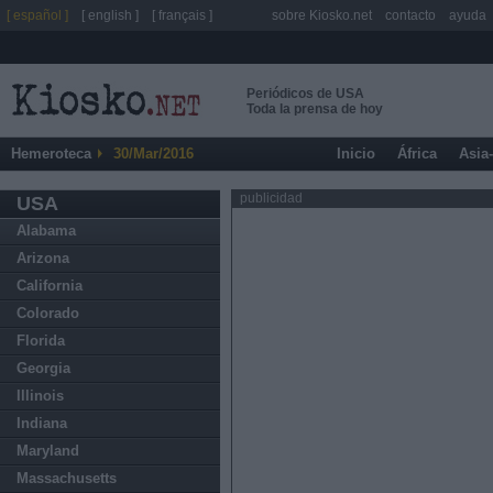
[ español ]
[ english ]
[ français ]
sobre Kiosko.net
contacto
ayuda
Periódicos de USA
Toda la prensa de hoy
Hemeroteca
30/Mar/2016
Inicio
África
Asia
publicidad
USA
Alabama
Arizona
California
Colorado
Florida
Georgia
Illinois
Indiana
Maryland
Massachusetts