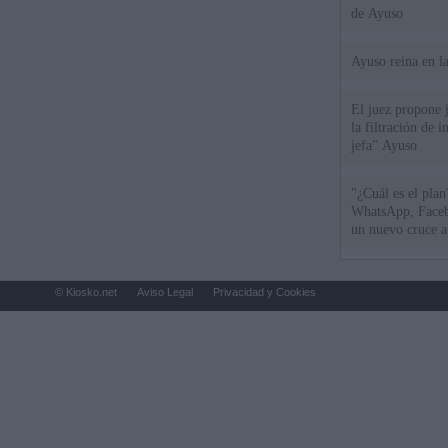
de Ayuso
Ayuso reina en l
El juez propone j
la filtración de i
jefa" Ayuso
"¿Cuál es el plan
WhatsApp, Faceb
un nuevo cruce a
15 de agosto
© Kiosko.net
Aviso Legal
Privacidad y Cookies