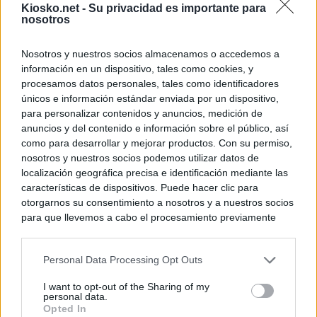
Kiosko.net -
Su privacidad es importante para
nosotros
Nosotros y nuestros socios almacenamos o accedemos a
información en un dispositivo, tales como cookies, y
procesamos datos personales, tales como identificadores
únicos e información estándar enviada por un dispositivo,
para personalizar contenidos y anuncios, medición de
anuncios y del contenido e información sobre el público, así
como para desarrollar y mejorar productos. Con su permiso,
nosotros y nuestros socios podemos utilizar datos de
localización geográfica precisa e identificación mediante las
características de dispositivos. Puede hacer clic para
otorgarnos su consentimiento a nosotros y a nuestros socios
para que llevemos a cabo el procesamiento previamente
descrito. De forma alternativa, puede acceder a información
más detallada y cambiar sus preferencias antes de otorgar o
Personal Data Processing Opt Outs
negar su consentimiento. Tenga en cuenta que algún
procesamiento de sus datos personales puede no requerir
I want to opt-out of the Sharing of my
de su consentimiento, pero usted tiene el derecho de
personal data.
rechazar tal procesamiento. Sus preferencias se aplicarán
Opted In