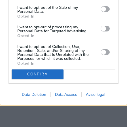
solo a este sitio web. Puede cambiar sus preferencias en
I want to opt-out of the Sale of my
cualquier momento entrando de nuevo en este sitio web o
Personal Data.
visitando nuestra política de privacidad.
Opted In
I want to opt-out of processing my
Personal Data for Targeted Advertising.
Opted In
I want to opt-out of Collection, Use,
Retention, Sale, and/or Sharing of my
Personal Data that Is Unrelated with the
Purposes for which it was collected.
Opted In
CONFIRM
Data Deletion
Data Access
Aviso legal