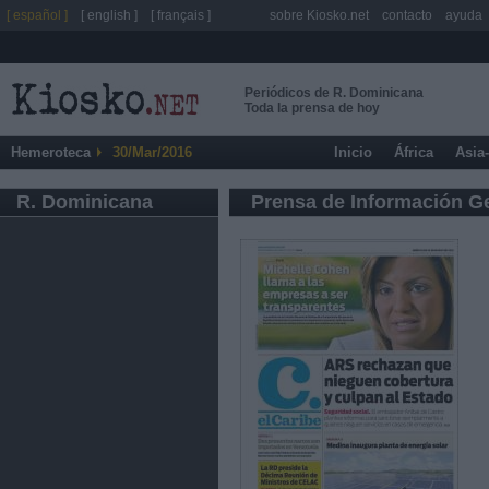
[ español ]
[ english ]
[ français ]
sobre Kiosko.net
contacto
ayuda
Periódicos de R. Dominicana
Toda la prensa de hoy
Hemeroteca
30/Mar/2016
Inicio
África
Asia
R. Dominicana
Prensa de Información G