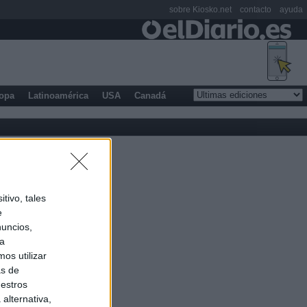
sobre Kiosko.net
contacto
ayuda
opa
Latinoamérica
USA
Canadá
tivo, tales
e
nuncios,
ra
os utilizar
as de
uestros
alternativa,