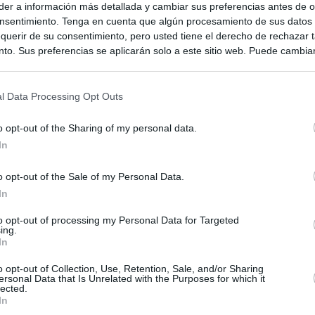
er a información más detallada y cambiar sus preferencias antes de o
nsentimiento. Tenga en cuenta que algún procesamiento de sus datos
querir de su consentimiento, pero usted tiene el derecho de rechazar t
to. Sus preferencias se aplicarán solo a este sitio web. Puede cambia
s en cualquier momento entrando de nuevo en este sitio web o visitan
privacidad.
l Data Processing Opt Outs
o opt-out of the Sharing of my personal data.
In
o opt-out of the Sale of my Personal Data.
In
ias
to opt-out of processing my Personal Data for Targeted
SO
ing.
In
Kio
n ultimátum a Italia: o levanta los controles a viajeros de
ará "medidas proporcionales"
o opt-out of Collection, Use, Retention, Sale, and/or Sharing
Nav
del
ersonal Data that Is Unrelated with the Purposes for which it
lected.
haza el intento del PP de que los ministros acudan al Senado en
In
SÍ
isis de Ceuta