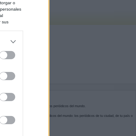
torgar o
 personales
al
r sus
do nuestra
BRE KIOSKO.NET
sko.net
es la puerta de entrada a los periódicos del mundo.
ega por las portadas de los periódicos del mundo: los periódicos de tu ciudad, de tu país o
 otro extremo del mundo.
GUENOS