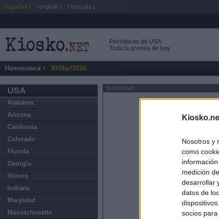
[ español ]
[ english ]
[ français ]
Periódicos de USA
Toda la prensa de hoy
Hemeroteca
30/Mar/2016
publicidad
USA
Alabama
Arizona
Kiosko.ne
California
Colorado
Nosotros y 
como cookie
Florida
información
Georgia
medición de
Illinois
desarrollar
Indiana
datos de loc
Maryland
dispositivo
Massachusetts
socios para