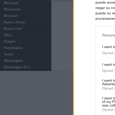
puede acced
Michigan
negar su co
Minnesota
puede no re
Missouri
procesamien
Nueva Jersey
preferencia
Nueva York
política de 
Ohio
Persona
Oregón
I want t
Pensilvania
Opted 
Texas
Washington
I want t
Washington D.C.
Opted 
Últimas notic
I want 
Advertis
Opted 
El Gobierno da u
España o adopt
I want t
of my P
was col
El Gobierno rec
Opted 
agosto por la cr