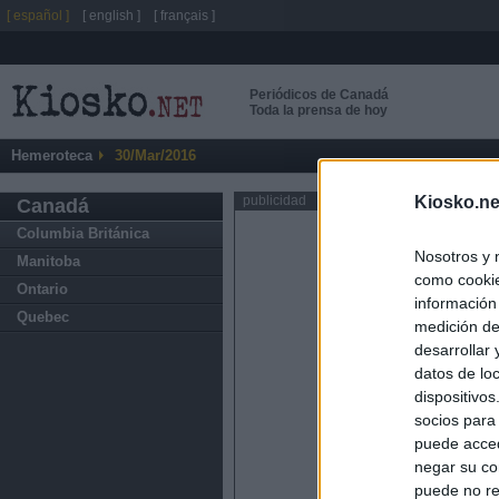
[ español ]
[ english ]
[ français ]
Periódicos de Canadá
Toda la prensa de hoy
Hemeroteca
30/Mar/2016
Kiosko.ne
publicidad
Canadá
Columbia Británica
Nosotros y 
Manitoba
como cookie
Ontario
información
Quebec
medición de
desarrollar
datos de loc
dispositivo
socios para
puede acced
negar su co
puede no re