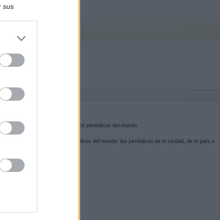
r sus
do nuestra
BRE KIOSKO.NET
sko.net
es la puerta de entrada a los periódicos del mundo.
ega por las portadas de los periódicos del mundo: los periódicos de tu ciudad, de tu país o
 otro extremo del mundo.
GUENOS