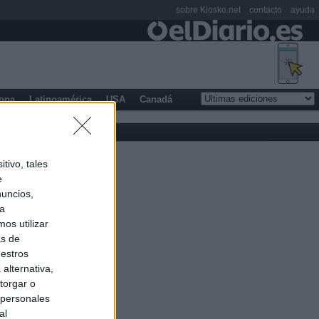
sobre Kiosko.net
contacto
ayuda
opa
Latinoamérica
USA
Canadá
tivo, tales
e
nuncios,
ra
os utilizar
as de
uestros
alternativa,
torgar o
 personales
al