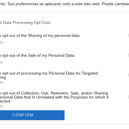
to. Sus preferencias se aplicarán solo a este sitio web. Puede cambia
s en cualquier momento entrando de nuevo en este sitio web o visitan
privacidad.
l Data Processing Opt Outs
o opt-out of the Sharing of my personal data.
In
o opt-out of the Sale of my Personal Data.
ias
In
SO
to opt-out of processing my Personal Data for Targeted
Kio
 la alerta en Ceuta y estrecha la coordinación con Marruecos
ing.
adas a cruzar la frontera
In
Nav
del
o opt-out of Collection, Use, Retention, Sale, and/or Sharing
esión sobre el PP por la acogida de los menores de Ceuta en las
SÍ
ersonal Data that Is Unrelated with the Purposes for which it
e gobiernan en coalición
lected.
In
iar a los menores migrantes
CONFIRM
rices y ADN: dentro de la oficina que busca a los desaparecidos de