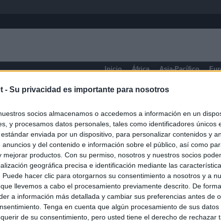
Inicio
África
Asia-Pacífico
Eur
t -
Su privacidad es importante para nosotros
Manitoba
nuestros socios almacenamos o accedemos a información en un disposi
s, y procesamos datos personales, tales como identificadores únicos 
 estándar enviada por un dispositivo, para personalizar contenidos y a
 anuncios y del contenido e información sobre el público, así como pa
 y mejorar productos. Con su permiso, nosotros y nuestros socios podem
alización geográfica precisa e identificación mediante las característic
s. Puede hacer clic para otorgarnos su consentimiento a nosotros y a n
 que llevemos a cabo el procesamiento previamente descrito. De forma 
er a información más detallada y cambiar sus preferencias antes de o
nsentimiento. Tenga en cuenta que algún procesamiento de sus datos
querir de su consentimiento, pero usted tiene el derecho de rechazar t