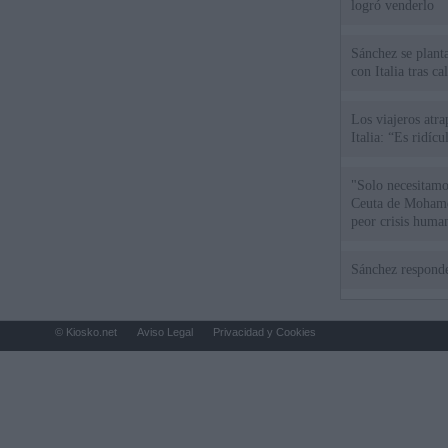
logró venderlo
Sánchez se plant
con Italia tras c
Los viajeros atra
Italia: “Es ridíc
"Solo necesitamo
Ceuta de Mohamed
peor crisis huma
Sánchez responde
© Kiosko.net
Aviso Legal
Privacidad y Cookies