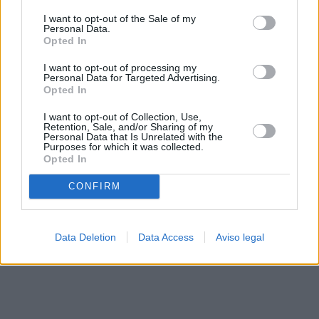
solo a este sitio web. Puede cambiar sus preferencias en
I want to opt-out of the Sale of my
cualquier momento entrando de nuevo en este sitio web o
Personal Data.
visitando nuestra política de privacidad.
Opted In
I want to opt-out of processing my
Personal Data for Targeted Advertising.
Opted In
I want to opt-out of Collection, Use,
Retention, Sale, and/or Sharing of my
Personal Data that Is Unrelated with the
Purposes for which it was collected.
Opted In
CONFIRM
Data Deletion
Data Access
Aviso legal