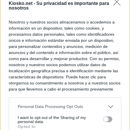
Kiosko.net -
Su privacidad es importante para
nosotros
Nosotros y nuestros socios almacenamos o accedemos a
información en un dispositivo, tales como cookies, y
procesamos datos personales, tales como identificadores
únicos e información estándar enviada por un dispositivo,
para personalizar contenidos y anuncios, medición de
anuncios y del contenido e información sobre el público, así
como para desarrollar y mejorar productos. Con su permiso,
nosotros y nuestros socios podemos utilizar datos de
localización geográfica precisa e identificación mediante las
características de dispositivos. Puede hacer clic para
otorgarnos su consentimiento a nosotros y a nuestros socios
para que llevemos a cabo el procesamiento previamente
descrito. De forma alternativa, puede acceder a información
más detallada y cambiar sus preferencias antes de otorgar o
Personal Data Processing Opt Outs
negar su consentimiento. Tenga en cuenta que algún
procesamiento de sus datos personales puede no requerir
I want to opt-out of the Sharing of my
de su consentimiento, pero usted tiene el derecho de
personal data.
rechazar tal procesamiento. Sus preferencias se aplicarán
Opted In