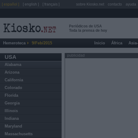
[ español ]
[ english ]
[ français ]
sobre Kiosko.net
contacto
ayuda
Periódicos de USA
Toda la prensa de hoy
Hemeroteca
9/Feb/2015
Inicio
África
Asia
publicidad
USA
Alabama
Arizona
California
Colorado
Florida
Georgia
Illinois
Indiana
Maryland
Massachusetts