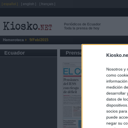
[ español ]
[ english ]
[ français ]
Periódicos de Ecuador
Toda la prensa de hoy
Hemeroteca
9/Feb/2015
Ecuador
Prensa de Información G
Kiosko.ne
Nosotros y 
como cookie
información
medición de
desarrollar
datos de loc
dispositivo
socios para
puede acced
negar su co