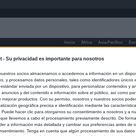
Inicio
África
Asia-Pacífico
Eur
eneral
t -
Su privacidad es importante para nosotros
nuestros socios almacenamos o accedemos a información en un disposi
s, y procesamos datos personales, tales como identificadores únicos 
 estándar enviada por un dispositivo, para personalizar contenidos y a
 anuncios y del contenido e información sobre el público, así como pa
 y mejorar productos. Con su permiso, nosotros y nuestros socios podem
alización geográfica precisa e identificación mediante las característic
s. Puede hacer clic para otorgarnos su consentimiento a nosotros y a n
 que llevemos a cabo el procesamiento previamente descrito. De forma 
er a información más detallada y cambiar sus preferencias antes de o
nsentimiento. Tenga en cuenta que algún procesamiento de sus datos