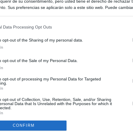
querir de su consentimiento, pero usted tiene el derecho de rechazar t
to. Sus preferencias se aplicarán solo a este sitio web. Puede cambia
s en cualquier momento entrando de nuevo en este sitio web o visitan
privacidad.
l Data Processing Opt Outs
o opt-out of the Sharing of my personal data.
In
o opt-out of the Sale of my Personal Data.
ias
SO
In
Kio
n ultimátum a Italia: o levanta los controles a viajeros de
to opt-out of processing my Personal Data for Targeted
ará "medidas proporcionales"
ing.
Nav
In
del
el ultimátum del Gobierno y mantiene los controles a viajeros de
SÍ
o opt-out of Collection, Use, Retention, Sale, and/or Sharing
 15 de agosto: "No aceptamos imposiciones"
ersonal Data that Is Unrelated with the Purposes for which it
lected.
In
haza el intento del PP de que los ministros acudan al Senado en
isis de Ceuta
CONFIRM