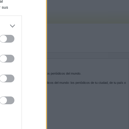
al
r sus
do nuestra
BRE KIOSKO.NET
sko.net
es la puerta de entrada a los periódicos del mundo.
ega por las portadas de los periódicos del mundo: los periódicos de tu ciudad, de tu país o
 otro extremo del mundo.
GUENOS