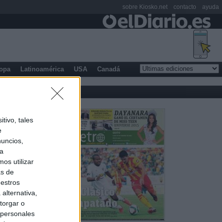
sobre Kiosko.net
contacto
ayuda
opa
Latinoamérica
USA
Canadá
tivo, tales
e
nuncios,
ra
os utilizar
as de
uestros
alternativa,
torgar o
 personales