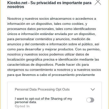
Kiosko.net -
Su privacidad es importante para
nosotros
Nosotros y nuestros socios almacenamos o accedemos a
información en un dispositivo, tales como cookies, y
procesamos datos personales, tales como identificadores
únicos e información estándar enviada por un dispositivo,
para personalizar contenidos y anuncios, medición de
anuncios y del contenido e información sobre el público, así
como para desarrollar y mejorar productos. Con su permiso,
nosotros y nuestros socios podemos utilizar datos de
localización geográfica precisa e identificación mediante las
características de dispositivos. Puede hacer clic para
otorgarnos su consentimiento a nosotros y a nuestros socios
para que llevemos a cabo el procesamiento previamente
descrito. De forma alternativa, puede acceder a información
más detallada y cambiar sus preferencias antes de otorgar o
Personal Data Processing Opt Outs
negar su consentimiento. Tenga en cuenta que algún
procesamiento de sus datos personales puede no requerir
I want to opt-out of the Sharing of my
de su consentimiento, pero usted tiene el derecho de
personal data.
rechazar tal procesamiento. Sus preferencias se aplicarán
Opted In