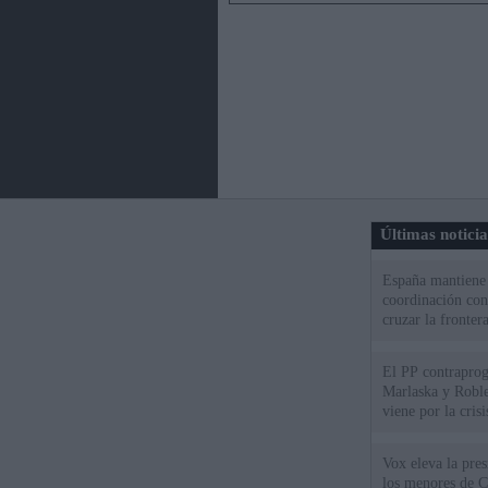
Últimas notici
España mantiene l
coordinación con
cruzar la fronter
El PP contraprog
Marlaska y Roble
viene por la cris
Vox eleva la pres
los menores de C