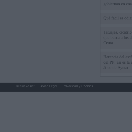
gobiernan en coa
Qué fácil es odi
Tatuajes, cicatri
que busca a los d
Ceuta
Herencia del esc
del PP: así es l
ático de Ayuso
© Kiosko.net
Aviso Legal
Privacidad y Cookies