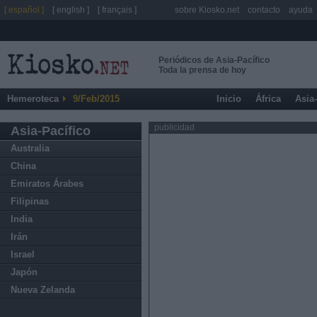
[ español ]
[ english ]
[ français ]
sobre Kiosko.net
contacto
ayuda
Periódicos de Asia-Pacífico
Toda la prensa de hoy
Hemeroteca
9/Feb/2015
Inicio
África
Asia
publicidad
Asia-Pacífico
Australia
China
Emiratos Árabes
Filipinas
India
Irán
Israel
Japón
Nueva Zelanda