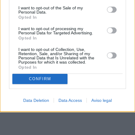
solo a este sitio web. Puede cambiar sus preferencias en
I want to opt-out of the Sale of my
cualquier momento entrando de nuevo en este sitio web o
Personal Data.
visitando nuestra política de privacidad.
Opted In
I want to opt-out of processing my
Personal Data for Targeted Advertising.
Opted In
I want to opt-out of Collection, Use,
Retention, Sale, and/or Sharing of my
Personal Data that Is Unrelated with the
Purposes for which it was collected.
Opted In
CONFIRM
Data Deletion
Data Access
Aviso legal