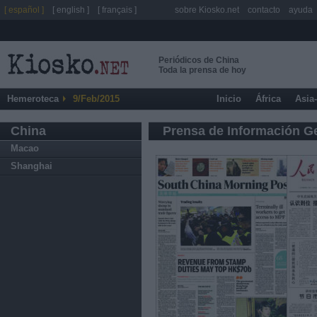
[ español ]
[ english ]
[ français ]
sobre Kiosko.net
contacto
ayuda
Periódicos de China
Toda la prensa de hoy
Hemeroteca
9/Feb/2015
Inicio
África
Asia
China
Prensa de Información G
Macao
Shanghai