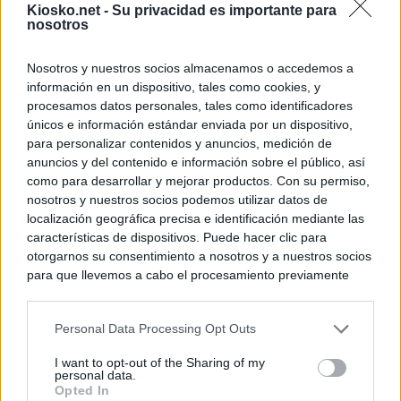
Kiosko.net -
Su privacidad es importante para
nosotros
Nosotros y nuestros socios almacenamos o accedemos a
información en un dispositivo, tales como cookies, y
procesamos datos personales, tales como identificadores
únicos e información estándar enviada por un dispositivo,
para personalizar contenidos y anuncios, medición de
anuncios y del contenido e información sobre el público, así
como para desarrollar y mejorar productos. Con su permiso,
nosotros y nuestros socios podemos utilizar datos de
localización geográfica precisa e identificación mediante las
características de dispositivos. Puede hacer clic para
otorgarnos su consentimiento a nosotros y a nuestros socios
para que llevemos a cabo el procesamiento previamente
descrito. De forma alternativa, puede acceder a información
más detallada y cambiar sus preferencias antes de otorgar o
Personal Data Processing Opt Outs
negar su consentimiento. Tenga en cuenta que algún
procesamiento de sus datos personales puede no requerir
I want to opt-out of the Sharing of my
de su consentimiento, pero usted tiene el derecho de
personal data.
rechazar tal procesamiento. Sus preferencias se aplicarán
Opted In