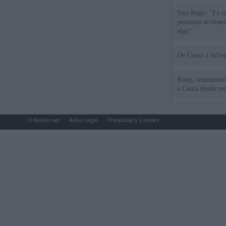
Sira Rego: "Es i
personas se muev
algo"
De Ceu
Rutas, testimonio
a Ceuta desde red
© Kiosko.net
Aviso Legal
Privacidad y Cookies