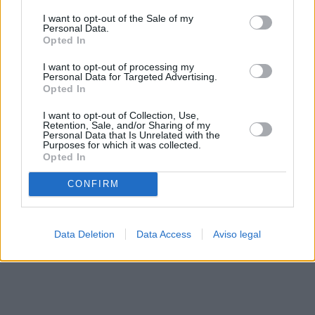
solo a este sitio web. Puede cambiar sus preferencias en
I want to opt-out of the Sale of my
cualquier momento entrando de nuevo en este sitio web o
Personal Data.
visitando nuestra política de privacidad.
Opted In
I want to opt-out of processing my
Personal Data for Targeted Advertising.
Opted In
I want to opt-out of Collection, Use,
Retention, Sale, and/or Sharing of my
Personal Data that Is Unrelated with the
Purposes for which it was collected.
Opted In
CONFIRM
Data Deletion
Data Access
Aviso legal