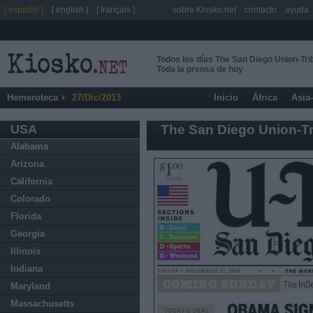
[ español ]
[ english ]
[ français ]
sobre Kiosko.net
contacto
ayuda
Todos los días The San Diego Union-Tr
Toda la prensa de hoy
Hemeroteca
27/Dic/2013
Inicio
África
Asia
USA
The San Diego Union-T
Alabama
Arizona
California
Colorado
Florida
Georgia
Illinois
Indiana
Maryland
Massachusetts