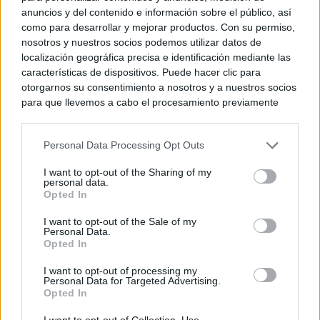
anuncios y del contenido e información sobre el público, así
como para desarrollar y mejorar productos. Con su permiso,
nosotros y nuestros socios podemos utilizar datos de
localización geográfica precisa e identificación mediante las
características de dispositivos. Puede hacer clic para
otorgarnos su consentimiento a nosotros y a nuestros socios
para que llevemos a cabo el procesamiento previamente
descrito. De forma alternativa, puede acceder a información
más detallada y cambiar sus preferencias antes de otorgar o
Personal Data Processing Opt Outs
negar su consentimiento. Tenga en cuenta que algún
procesamiento de sus datos personales puede no requerir
I want to opt-out of the Sharing of my
de su consentimiento, pero usted tiene el derecho de
personal data.
rechazar tal procesamiento. Sus preferencias se aplicarán
Opted In
solo a este sitio web. Puede cambiar sus preferencias en
I want to opt-out of the Sale of my
cualquier momento entrando de nuevo en este sitio web o
Personal Data.
visitando nuestra política de privacidad.
Opted In
I want to opt-out of processing my
Personal Data for Targeted Advertising.
Opted In
I want to opt-out of Collection, Use,