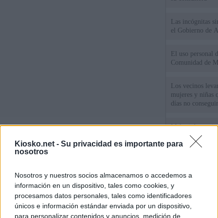
Las incógnitas s
el Gobierno de 
El uso personal d
Comunidad de M
Los vecinos leva
mujeres y niñas 
días no consegu
Meloni denuncia 
mientras llama a
Kiosko.net -
Su privacidad es importante para
para Italia con 
nosotros
España tiene cas
Nosotros y nuestros socios almacenamos o accedemos a
principales, un 3
información en un dispositivo, tales como cookies, y
procesamos datos personales, tales como identificadores
únicos e información estándar enviada por un dispositivo,
© Kiosko.net
Aviso Legal
Privacidad y Cookies
para personalizar contenidos y anuncios, medición de