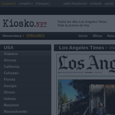
[ español ]
[ english ]
[ français ]
sobre Kiosko.net
contacto
ayuda
Todos los días Los Angeles Times
Toda la prensa de hoy
Hemeroteca
27/Dic/2013
Inicio
África
Asia
USA
Los Angeles Times
US
Alabama
Arizona
California
Colorado
Florida
Georgia
Illinois
Indiana
Maryland
Massachusetts