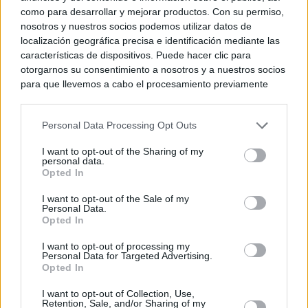
como para desarrollar y mejorar productos. Con su permiso,
nosotros y nuestros socios podemos utilizar datos de
localización geográfica precisa e identificación mediante las
características de dispositivos. Puede hacer clic para
otorgarnos su consentimiento a nosotros y a nuestros socios
para que llevemos a cabo el procesamiento previamente
descrito. De forma alternativa, puede acceder a información
más detallada y cambiar sus preferencias antes de otorgar o
Personal Data Processing Opt Outs
negar su consentimiento. Tenga en cuenta que algún
procesamiento de sus datos personales puede no requerir
I want to opt-out of the Sharing of my
de su consentimiento, pero usted tiene el derecho de
personal data.
rechazar tal procesamiento. Sus preferencias se aplicarán
Opted In
solo a este sitio web. Puede cambiar sus preferencias en
I want to opt-out of the Sale of my
cualquier momento entrando de nuevo en este sitio web o
Personal Data.
visitando nuestra política de privacidad.
Opted In
I want to opt-out of processing my
Personal Data for Targeted Advertising.
Opted In
I want to opt-out of Collection, Use,
Retention, Sale, and/or Sharing of my