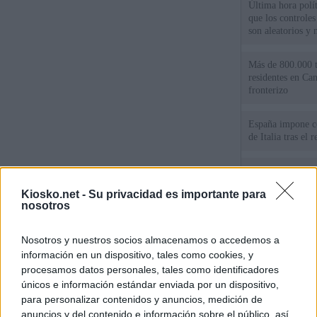
Última hora polít
que los controles
son aleatorios y 
Más de 800.000 t
residentes en Can
fronterizo
España impone co
de Italia tras el
Qué hay detrás d
España por la cri
Kiosko.net -
Su privacidad es importante para
nosotros
Sira Rego: "Es i
personas se muev
Nosotros y nuestros socios almacenamos o accedemos a
algo"
información en un dispositivo, tales como cookies, y
procesamos datos personales, tales como identificadores
únicos e información estándar enviada por un dispositivo,
© Kiosko.net
Aviso Legal
Privacidad y Cookies
para personalizar contenidos y anuncios, medición de
anuncios y del contenido e información sobre el público, así