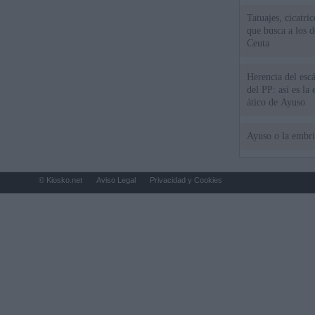
Tatuajes, cicatri
que busca a los d
Ceuta
Herencia del esc
del PP: así es l
ático de Ayuso
Ayuso o la embr
© Kiosko.net
Aviso Legal
Privacidad y Cookies