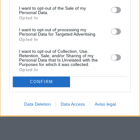
solo a este sitio web. Puede cambiar sus preferencias en
I want to opt-out of the Sale of my
cualquier momento entrando de nuevo en este sitio web o
Personal Data.
visitando nuestra política de privacidad.
Opted In
I want to opt-out of processing my
Personal Data for Targeted Advertising.
Opted In
I want to opt-out of Collection, Use,
Retention, Sale, and/or Sharing of my
Personal Data that Is Unrelated with the
Purposes for which it was collected.
Opted In
CONFIRM
Data Deletion
Data Access
Aviso legal