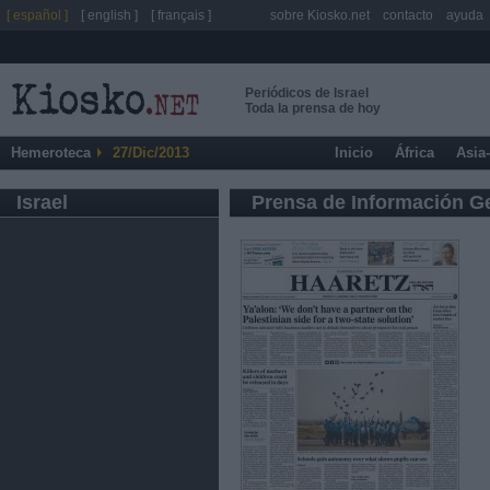
[ español ]
[ english ]
[ français ]
sobre Kiosko.net
contacto
ayuda
Periódicos de Israel
Toda la prensa de hoy
Hemeroteca
27/Dic/2013
Inicio
África
Asia
Israel
Prensa de Información G