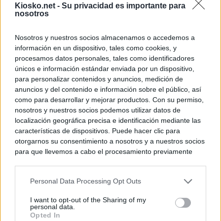
Kiosko.net -
Su privacidad es importante para
nosotros
Nosotros y nuestros socios almacenamos o accedemos a
información en un dispositivo, tales como cookies, y
procesamos datos personales, tales como identificadores
únicos e información estándar enviada por un dispositivo,
para personalizar contenidos y anuncios, medición de
anuncios y del contenido e información sobre el público, así
como para desarrollar y mejorar productos. Con su permiso,
nosotros y nuestros socios podemos utilizar datos de
localización geográfica precisa e identificación mediante las
características de dispositivos. Puede hacer clic para
otorgarnos su consentimiento a nosotros y a nuestros socios
para que llevemos a cabo el procesamiento previamente
descrito. De forma alternativa, puede acceder a información
más detallada y cambiar sus preferencias antes de otorgar o
Personal Data Processing Opt Outs
negar su consentimiento. Tenga en cuenta que algún
procesamiento de sus datos personales puede no requerir
I want to opt-out of the Sharing of my
de su consentimiento, pero usted tiene el derecho de
personal data.
rechazar tal procesamiento. Sus preferencias se aplicarán
Opted In