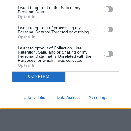
solo a este sitio web. Puede cambiar sus preferencias en
I want to opt-out of the Sale of my
cualquier momento entrando de nuevo en este sitio web o
Personal Data.
visitando nuestra política de privacidad.
Opted In
I want to opt-out of processing my
Personal Data for Targeted Advertising.
Opted In
I want to opt-out of Collection, Use,
Retention, Sale, and/or Sharing of my
Personal Data that Is Unrelated with the
Purposes for which it was collected.
Opted In
CONFIRM
Data Deletion
Data Access
Aviso legal