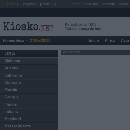
[ español ]
[ english ]
[ français ]
sobre Kiosko.net
contacto
ayuda
Periódicos de USA
Toda la prensa de hoy
Hemeroteca
27/Dic/2013
Inicio
África
Asia
publicidad
USA
Alabama
Arizona
California
Colorado
Florida
Georgia
Illinois
Indiana
Maryland
Massachusetts