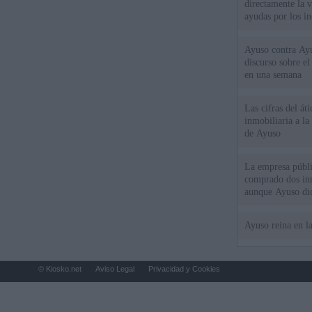
directamente la 
ayudas por los i
Ayuso contra Ay
discurso sobre e
en una semana
Las cifras del át
inmobiliaria a l
de Ayuso
La empresa públic
comprado dos inm
aunque Ayuso dic
el año"
Ayuso reina en l
© Kiosko.net
Aviso Legal
Privacidad y Cookies