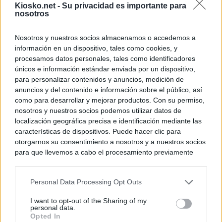
Kiosko.net -
Su privacidad es importante para
nosotros
Nosotros y nuestros socios almacenamos o accedemos a
información en un dispositivo, tales como cookies, y
procesamos datos personales, tales como identificadores
únicos e información estándar enviada por un dispositivo,
para personalizar contenidos y anuncios, medición de
anuncios y del contenido e información sobre el público, así
como para desarrollar y mejorar productos. Con su permiso,
nosotros y nuestros socios podemos utilizar datos de
localización geográfica precisa e identificación mediante las
características de dispositivos. Puede hacer clic para
otorgarnos su consentimiento a nosotros y a nuestros socios
para que llevemos a cabo el procesamiento previamente
descrito. De forma alternativa, puede acceder a información
más detallada y cambiar sus preferencias antes de otorgar o
Personal Data Processing Opt Outs
negar su consentimiento. Tenga en cuenta que algún
procesamiento de sus datos personales puede no requerir
I want to opt-out of the Sharing of my
de su consentimiento, pero usted tiene el derecho de
personal data.
rechazar tal procesamiento. Sus preferencias se aplicarán
Opted In