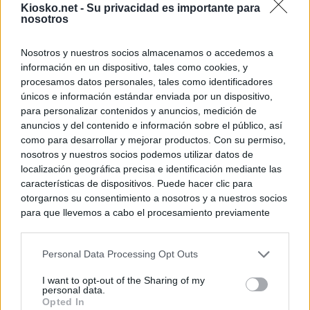
Kiosko.net -
Su privacidad es importante para
nosotros
Nosotros y nuestros socios almacenamos o accedemos a
información en un dispositivo, tales como cookies, y
procesamos datos personales, tales como identificadores
únicos e información estándar enviada por un dispositivo,
para personalizar contenidos y anuncios, medición de
anuncios y del contenido e información sobre el público, así
como para desarrollar y mejorar productos. Con su permiso,
nosotros y nuestros socios podemos utilizar datos de
localización geográfica precisa e identificación mediante las
características de dispositivos. Puede hacer clic para
otorgarnos su consentimiento a nosotros y a nuestros socios
para que llevemos a cabo el procesamiento previamente
descrito. De forma alternativa, puede acceder a información
más detallada y cambiar sus preferencias antes de otorgar o
Personal Data Processing Opt Outs
negar su consentimiento. Tenga en cuenta que algún
procesamiento de sus datos personales puede no requerir
I want to opt-out of the Sharing of my
de su consentimiento, pero usted tiene el derecho de
personal data.
rechazar tal procesamiento. Sus preferencias se aplicarán
Opted In