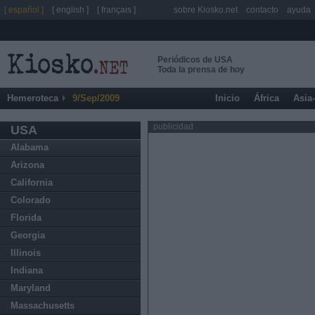
[ español ]
[ english ]
[ français ]
sobre Kiosko.net
contacto
ayuda
Periódicos de USA
Toda la prensa de hoy
Hemeroteca
9/Sep/2009
Inicio
África
Asia
publicidad
USA
Alabama
Arizona
California
Colorado
Florida
Georgia
Illinois
Indiana
Maryland
Massachusetts