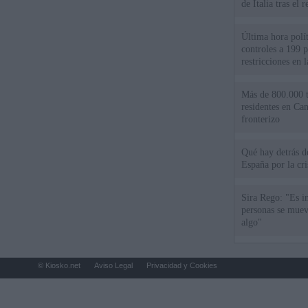
de Italia tras el
Última hora polít
controles a 199 p
restricciones en l
Más de 800.000 t
residentes en Can
fronterizo
Qué hay detrás d
España por la cri
Sira Rego: "Es i
personas se muev
algo"
© Kiosko.net
Aviso Legal
Privacidad y Cookies