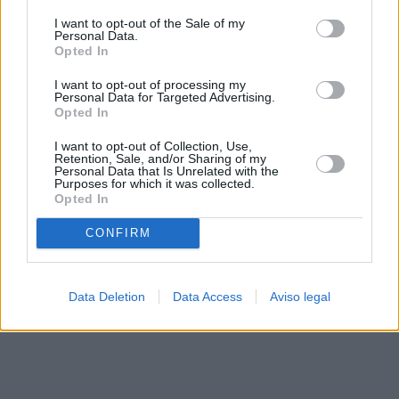
solo a este sitio web. Puede cambiar sus preferencias en
I want to opt-out of the Sale of my
cualquier momento entrando de nuevo en este sitio web o
Personal Data.
visitando nuestra política de privacidad.
Opted In
I want to opt-out of processing my
Personal Data for Targeted Advertising.
Opted In
I want to opt-out of Collection, Use,
Retention, Sale, and/or Sharing of my
Personal Data that Is Unrelated with the
Purposes for which it was collected.
Opted In
CONFIRM
Data Deletion
Data Access
Aviso legal