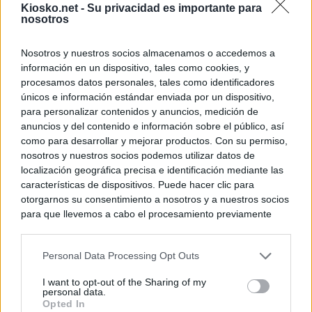
Kiosko.net -
Su privacidad es importante para
nosotros
Nosotros y nuestros socios almacenamos o accedemos a
información en un dispositivo, tales como cookies, y
procesamos datos personales, tales como identificadores
únicos e información estándar enviada por un dispositivo,
para personalizar contenidos y anuncios, medición de
anuncios y del contenido e información sobre el público, así
como para desarrollar y mejorar productos. Con su permiso,
nosotros y nuestros socios podemos utilizar datos de
localización geográfica precisa e identificación mediante las
características de dispositivos. Puede hacer clic para
otorgarnos su consentimiento a nosotros y a nuestros socios
para que llevemos a cabo el procesamiento previamente
descrito. De forma alternativa, puede acceder a información
más detallada y cambiar sus preferencias antes de otorgar o
Personal Data Processing Opt Outs
negar su consentimiento. Tenga en cuenta que algún
procesamiento de sus datos personales puede no requerir
I want to opt-out of the Sharing of my
de su consentimiento, pero usted tiene el derecho de
personal data.
rechazar tal procesamiento. Sus preferencias se aplicarán
Opted In