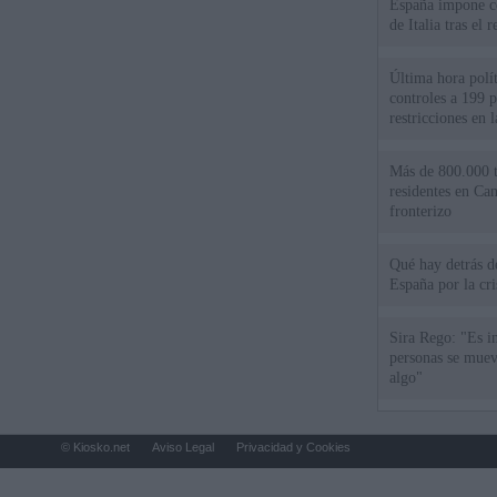
España impone co
de Italia tras el
Última hora polít
controles a 199 p
restricciones en l
Más de 800.000 t
residentes en Can
fronterizo
Qué hay detrás d
España por la cri
Sira Rego: "Es i
personas se muev
algo"
© Kiosko.net
Aviso Legal
Privacidad y Cookies