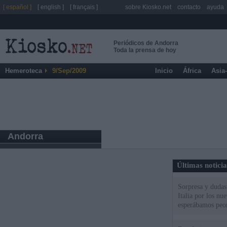
[ español ]
[ english ]
[ français ]
sobre Kiosko.net
contacto
ayuda
Periódicos de Andorra
Toda la prensa de hoy
Hemeroteca
9/Sep/2009
Inicio
África
Asia
Andorra
Últimas notici
Sorpresa y dudas 
Italia por los nu
esperábamos peo