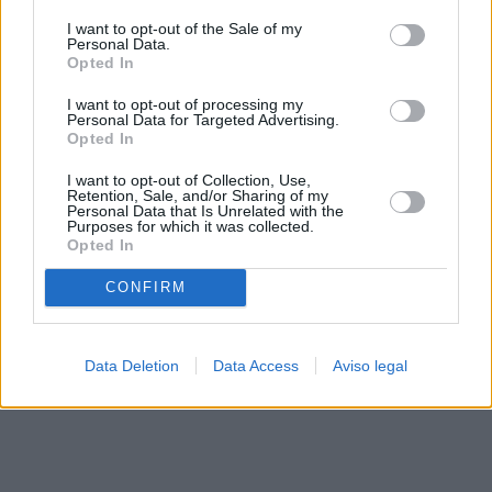
solo a este sitio web. Puede cambiar sus preferencias en
I want to opt-out of the Sale of my
cualquier momento entrando de nuevo en este sitio web o
Personal Data.
visitando nuestra política de privacidad.
Opted In
I want to opt-out of processing my
Personal Data for Targeted Advertising.
Opted In
I want to opt-out of Collection, Use,
Retention, Sale, and/or Sharing of my
Personal Data that Is Unrelated with the
Purposes for which it was collected.
Opted In
CONFIRM
Data Deletion
Data Access
Aviso legal