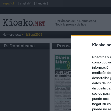
[ español ]
[ english ]
[ français ]
Periódicos de R. Dominicana
Toda la prensa de hoy
Hemeroteca
9/Sep/2009
Kiosko.ne
R. Dominicana
Prensa de Información G
Nosotros y 
como cookie
información
medición de
desarrollar
datos de loc
dispositivo
socios para
puede acced
negar su co
puede no re