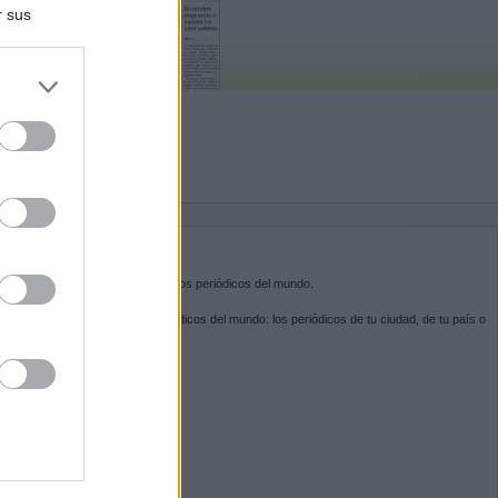
r sus
do nuestra
BRE KIOSKO.NET
sko.net
es la puerta de entrada a los periódicos del mundo.
ega por las portadas de los periódicos del mundo: los periódicos de tu ciudad, de tu país o
 otro extremo del mundo.
GUENOS