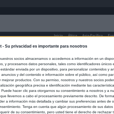
Inicio
África
Asia-Pacífico
Eur
t -
Su privacidad es importante para nosotros
eneral
nuestros socios almacenamos o accedemos a información en un disposi
s, y procesamos datos personales, tales como identificadores únicos 
 estándar enviada por un dispositivo, para personalizar contenidos y a
 anuncios y del contenido e información sobre el público, así como pa
 y mejorar productos. Con su permiso, nosotros y nuestros socios podem
alización geográfica precisa e identificación mediante las característic
s. Puede hacer clic para otorgarnos su consentimiento a nosotros y a n
 que llevemos a cabo el procesamiento previamente descrito. De forma 
er a información más detallada y cambiar sus preferencias antes de o
nsentimiento. Tenga en cuenta que algún procesamiento de sus datos
querir de su consentimiento, pero usted tiene el derecho de rechazar t