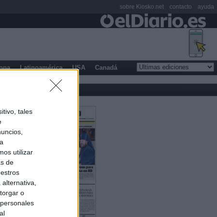
sobre Kiosko.net
contacto
ayuda
opa
Latinoamérica
USA
Canadá
tivo, tales
e
nuncios,
ra
os utilizar
as de
uestros
alternativa,
torgar o
 personales
al