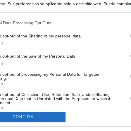
to. Sus preferencias se aplicarán solo a este sitio web. Puede cambia
s en cualquier momento entrando de nuevo en este sitio web o visitan
privacidad.
l Data Processing Opt Outs
o opt-out of the Sharing of my personal data.
In
o opt-out of the Sale of my Personal Data.
ias
In
SO
to opt-out of processing my Personal Data for Targeted
Kio
 de Ayuso de las instituciones de la Comunidad de Madrid
ing.
In
Nav
del
Ayuso pone a la venta el inmueble de Gran Vía más caro que
o opt-out of Collection, Use, Retention, Sale, and/or Sharing
ando no logró venderlo
SÍ
ersonal Data that Is Unrelated with the Purposes for which it
lected.
In
a con Meloni y entra al choque con Italia tras calmar al resto de
CONFIRM
apados en la crisis entre España e Italia: “Es ridículo que