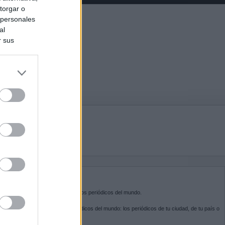
torgar o
 personales
al
r sus
do nuestra
BRE KIOSKO.NET
sko.net
es la puerta de entrada a los periódicos del mundo.
ega por las portadas de los periódicos del mundo: los periódicos de tu ciudad, de tu país o
 otro extremo del mundo.