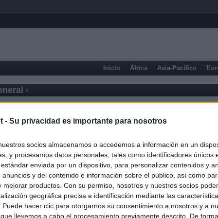
Inicio
África
Asia-Pacífico
Eur
eneral
t -
Su privacidad es importante para nosotros
nuestros socios almacenamos o accedemos a información en un disposi
s, y procesamos datos personales, tales como identificadores únicos 
 estándar enviada por un dispositivo, para personalizar contenidos y a
 anuncios y del contenido e información sobre el público, así como pa
 y mejorar productos. Con su permiso, nosotros y nuestros socios podem
alización geográfica precisa e identificación mediante las característic
s. Puede hacer clic para otorgarnos su consentimiento a nosotros y a n
 que llevemos a cabo el procesamiento previamente descrito. De forma 