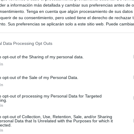
er a información más detallada y cambiar sus preferencias antes de o
nsentimiento. Tenga en cuenta que algún procesamiento de sus datos
querir de su consentimiento, pero usted tiene el derecho de rechazar t
to. Sus preferencias se aplicarán solo a este sitio web. Puede cambia
s en cualquier momento entrando de nuevo en este sitio web o visitan
privacidad.
l Data Processing Opt Outs
o opt-out of the Sharing of my personal data.
In
o opt-out of the Sale of my Personal Data.
In
to opt-out of processing my Personal Data for Targeted
ing.
ias
SO
In
Kio
 entre los viajeros procedentes de Italia por los nuevos
o opt-out of Collection, Use, Retention, Sale, and/or Sharing
ersonal Data that Is Unrelated with the Purposes for which it
 lo esperábamos peor"
Nav
lected.
del
In