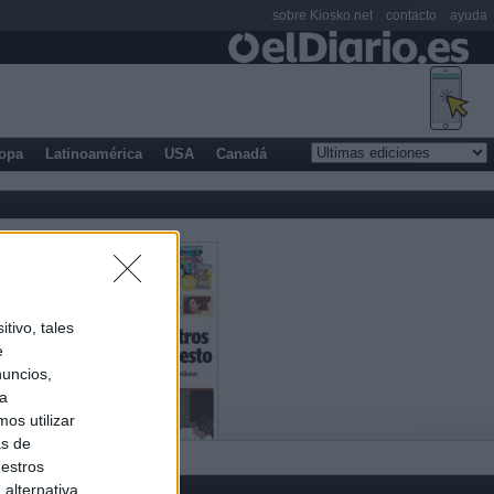
sobre Kiosko.net
contacto
ayuda
opa
Latinoamérica
USA
Canadá
tivo, tales
e
nuncios,
ra
os utilizar
as de
uestros
alternativa,