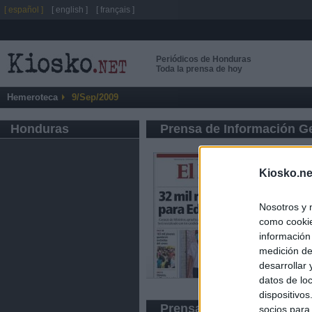
[ español ]
[ english ]
[ français ]
Periódicos de Honduras
Toda la prensa de hoy
Hemeroteca
9/Sep/2009
Honduras
Prensa de Información G
Kiosko.ne
Nosotros y 
como cookie
información
medición de
desarrollar
datos de loc
dispositivo
Prensa Deportiva
socios para