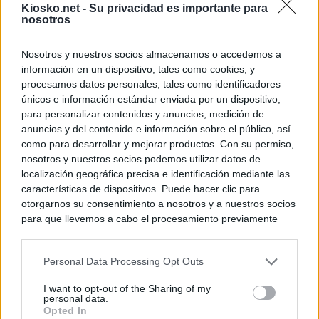
Kiosko.net -
Su privacidad es importante para
nosotros
Nosotros y nuestros socios almacenamos o accedemos a
información en un dispositivo, tales como cookies, y
procesamos datos personales, tales como identificadores
únicos e información estándar enviada por un dispositivo,
para personalizar contenidos y anuncios, medición de
anuncios y del contenido e información sobre el público, así
como para desarrollar y mejorar productos. Con su permiso,
nosotros y nuestros socios podemos utilizar datos de
localización geográfica precisa e identificación mediante las
características de dispositivos. Puede hacer clic para
otorgarnos su consentimiento a nosotros y a nuestros socios
para que llevemos a cabo el procesamiento previamente
descrito. De forma alternativa, puede acceder a información
más detallada y cambiar sus preferencias antes de otorgar o
Personal Data Processing Opt Outs
negar su consentimiento. Tenga en cuenta que algún
procesamiento de sus datos personales puede no requerir
I want to opt-out of the Sharing of my
de su consentimiento, pero usted tiene el derecho de
personal data.
rechazar tal procesamiento. Sus preferencias se aplicarán
Opted In