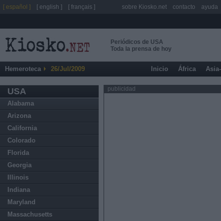
[ español ]
[ english ]
[ français ]
sobre Kiosko.net
contacto
ayuda
Periódicos de USA
Toda la prensa de hoy
Hemeroteca
26/Jul/2009
Inicio
África
Asia
publicidad
USA
Alabama
Arizona
California
Colorado
Florida
Georgia
Illinois
Indiana
Maryland
Massachusetts