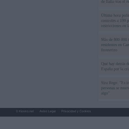
de Italia tras el
Última hora polít
controles a 199 p
restricciones en l
Más de 800.000 t
residentes en Can
fronterizo
Qué hay detrás d
España por la cri
Sira Rego: "Es i
personas se muev
algo"
© Kiosko.net
Aviso Legal
Privacidad y Cookies