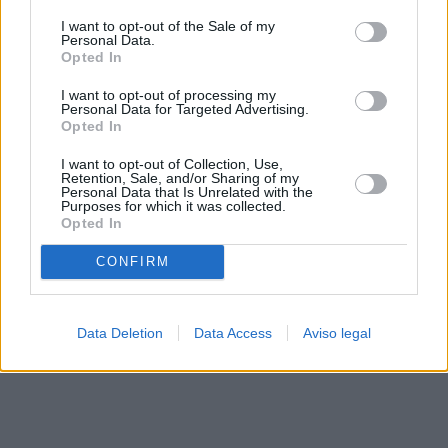
solo a este sitio web. Puede cambiar sus preferencias en
I want to opt-out of the Sale of my
cualquier momento entrando de nuevo en este sitio web o
Personal Data.
visitando nuestra política de privacidad.
Opted In
I want to opt-out of processing my
Personal Data for Targeted Advertising.
Opted In
I want to opt-out of Collection, Use,
Retention, Sale, and/or Sharing of my
Personal Data that Is Unrelated with the
Purposes for which it was collected.
Opted In
CONFIRM
Data Deletion
Data Access
Aviso legal