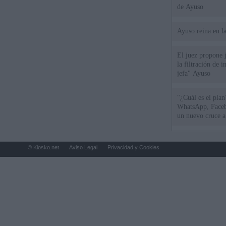
de Ayuso
Ayuso reina en l
El juez propone j
la filtración de i
jefa" Ayuso
"¿Cuál es el plan
WhatsApp, Faceb
un nuevo cruce a
15 de agosto
© Kiosko.net
Aviso Legal
Privacidad y Cookies