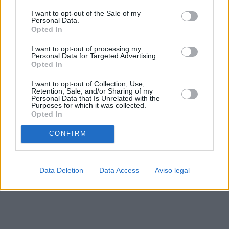
solo a este sitio web. Puede cambiar sus preferencias en
I want to opt-out of the Sale of my
cualquier momento entrando de nuevo en este sitio web o
Personal Data.
visitando nuestra política de privacidad.
Opted In
I want to opt-out of processing my
Personal Data for Targeted Advertising.
Opted In
I want to opt-out of Collection, Use,
Retention, Sale, and/or Sharing of my
Personal Data that Is Unrelated with the
Purposes for which it was collected.
Opted In
CONFIRM
Data Deletion
Data Access
Aviso legal