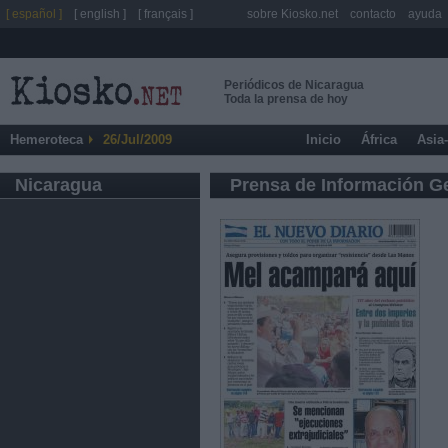
[ español ]
[ english ]
[ français ]
sobre Kiosko.net
contacto
ayuda
Periódicos de Nicaragua
Toda la prensa de hoy
Hemeroteca
26/Jul/2009
Inicio
África
Asia
Nicaragua
Prensa de Información G