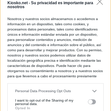
Kiosko.net -
Su privacidad es importante para
nosotros
Nosotros y nuestros socios almacenamos o accedemos a
información en un dispositivo, tales como cookies, y
procesamos datos personales, tales como identificadores
únicos e información estándar enviada por un dispositivo,
para personalizar contenidos y anuncios, medición de
anuncios y del contenido e información sobre el público, así
como para desarrollar y mejorar productos. Con su permiso,
nosotros y nuestros socios podemos utilizar datos de
localización geográfica precisa e identificación mediante las
características de dispositivos. Puede hacer clic para
otorgarnos su consentimiento a nosotros y a nuestros socios
para que llevemos a cabo el procesamiento previamente
descrito. De forma alternativa, puede acceder a información
más detallada y cambiar sus preferencias antes de otorgar o
Personal Data Processing Opt Outs
negar su consentimiento. Tenga en cuenta que algún
procesamiento de sus datos personales puede no requerir
I want to opt-out of the Sharing of my
de su consentimiento, pero usted tiene el derecho de
personal data.
rechazar tal procesamiento. Sus preferencias se aplicarán
Opted In