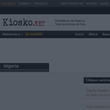
[ español ]
[ english ]
[ français ]
sobre Kiosko.net
contacto
ayuda
Periódicos de Nigeria
Toda la prensa de hoy
Hemeroteca
26/Jul/2009
Inicio
África
Asia
Nigeria
Últimas notici
España impone co
de Italia tras el
Italia rechaza e