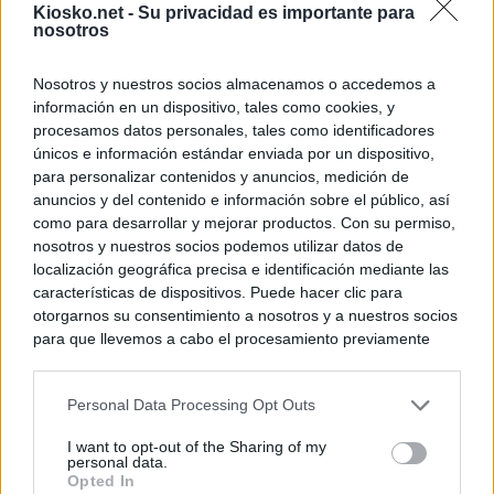
Kiosko.net -
Su privacidad es importante para
nosotros
Nosotros y nuestros socios almacenamos o accedemos a
información en un dispositivo, tales como cookies, y
procesamos datos personales, tales como identificadores
únicos e información estándar enviada por un dispositivo,
para personalizar contenidos y anuncios, medición de
anuncios y del contenido e información sobre el público, así
como para desarrollar y mejorar productos. Con su permiso,
nosotros y nuestros socios podemos utilizar datos de
localización geográfica precisa e identificación mediante las
características de dispositivos. Puede hacer clic para
otorgarnos su consentimiento a nosotros y a nuestros socios
para que llevemos a cabo el procesamiento previamente
descrito. De forma alternativa, puede acceder a información
más detallada y cambiar sus preferencias antes de otorgar o
Personal Data Processing Opt Outs
negar su consentimiento. Tenga en cuenta que algún
procesamiento de sus datos personales puede no requerir
I want to opt-out of the Sharing of my
de su consentimiento, pero usted tiene el derecho de
personal data.
rechazar tal procesamiento. Sus preferencias se aplicarán
Opted In