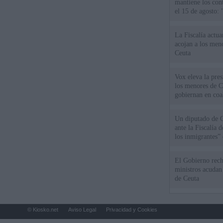
mantiene los cont
el 15 de agosto:
La Fiscalía actu
acojan a los meno
Ceuta
Vox eleva la pres
los menores de C
gobiernan en coa
Un diputado de 
ante la Fiscalía 
los inmigrantes”
El Gobierno rech
ministros acudan 
de Ceuta
© Kiosko.net
Aviso Legal
Privacidad y Cookies