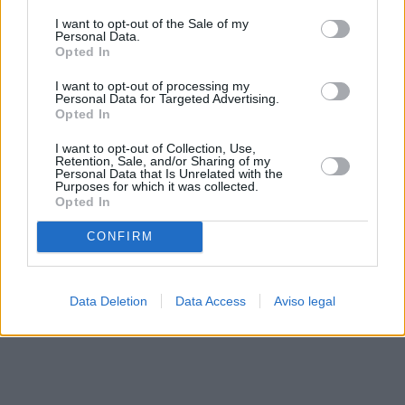
solo a este sitio web. Puede cambiar sus preferencias en
I want to opt-out of the Sale of my
cualquier momento entrando de nuevo en este sitio web o
Personal Data.
visitando nuestra política de privacidad.
Opted In
I want to opt-out of processing my
Personal Data for Targeted Advertising.
Opted In
I want to opt-out of Collection, Use,
Retention, Sale, and/or Sharing of my
Personal Data that Is Unrelated with the
Purposes for which it was collected.
Opted In
CONFIRM
Data Deletion
Data Access
Aviso legal