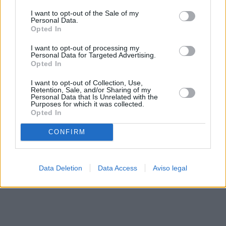
solo a este sitio web. Puede cambiar sus preferencias en
I want to opt-out of the Sale of my
cualquier momento entrando de nuevo en este sitio web o
Personal Data.
visitando nuestra política de privacidad.
Opted In
I want to opt-out of processing my
Personal Data for Targeted Advertising.
Opted In
I want to opt-out of Collection, Use,
Retention, Sale, and/or Sharing of my
Personal Data that Is Unrelated with the
Purposes for which it was collected.
Opted In
CONFIRM
Data Deletion
Data Access
Aviso legal