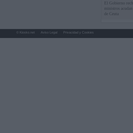
El Gobierno rech
ministros acudan 
de Ceuta
© Kiosko.net
Aviso Legal
Privacidad y Cookies