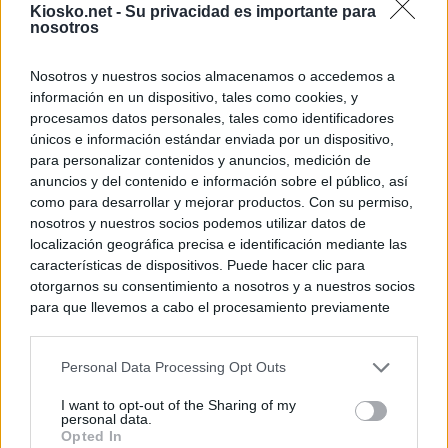
Kiosko.net -
Su privacidad es importante para
nosotros
Nosotros y nuestros socios almacenamos o accedemos a
información en un dispositivo, tales como cookies, y
procesamos datos personales, tales como identificadores
únicos e información estándar enviada por un dispositivo,
para personalizar contenidos y anuncios, medición de
anuncios y del contenido e información sobre el público, así
como para desarrollar y mejorar productos. Con su permiso,
nosotros y nuestros socios podemos utilizar datos de
localización geográfica precisa e identificación mediante las
características de dispositivos. Puede hacer clic para
otorgarnos su consentimiento a nosotros y a nuestros socios
para que llevemos a cabo el procesamiento previamente
descrito. De forma alternativa, puede acceder a información
más detallada y cambiar sus preferencias antes de otorgar o
Personal Data Processing Opt Outs
negar su consentimiento. Tenga en cuenta que algún
procesamiento de sus datos personales puede no requerir
I want to opt-out of the Sharing of my
de su consentimiento, pero usted tiene el derecho de
personal data.
rechazar tal procesamiento. Sus preferencias se aplicarán
Opted In