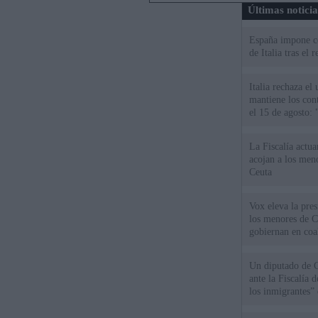
Últimas notici
España impone co
de Italia tras el
Italia rechaza e
mantiene los cont
el 15 de agosto:
La Fiscalía actu
acojan a los meno
Ceuta
Vox eleva la pres
los menores de C
gobiernan en coa
Un diputado de 
ante la Fiscalía 
los inmigrantes”