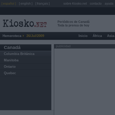
[ español ]
[ english ]
[ français ]
sobre Kiosko.net
contacto
ayuda
Periódicos de Canadá
Toda la prensa de hoy
Hemeroteca
26/Jul/2009
Inicio
África
Asia
publicidad
Canadá
Columbia Británica
Manitoba
Ontario
Quebec