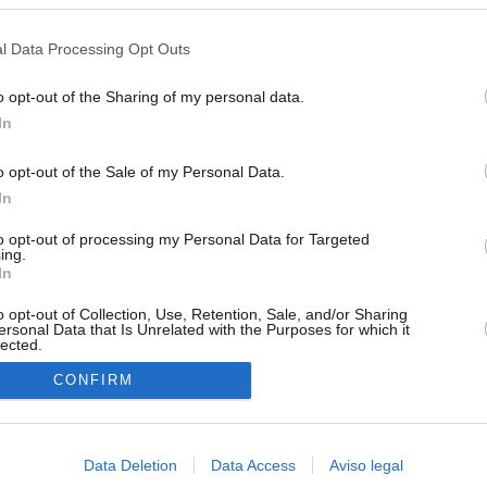
s en cualquier momento entrando de nuevo en este sitio web o visitan
e gobiernan en coalición
privacidad.
l Data Processing Opt Outs
iar a los menores migrantes
o opt-out of the Sharing of my personal data.
rices y ADN: dentro de la oficina que busca a los desaparecidos de
In
euta
o opt-out of the Sale of my Personal Data.
cándalo Púnica y refugio de cargos del PP: así es la empresa
In
pró el ático de Ayuso
to opt-out of processing my Personal Data for Targeted
riaguez de la impunidad
ing.
In
o opt-out of Collection, Use, Retention, Sale, and/or Sharing
ersonal Data that Is Unrelated with the Purposes for which it
lected.
In
CONFIRM
Data Deletion
Data Access
Aviso legal