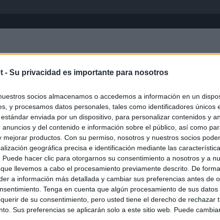
Inicio
África
Asia-Pacífico
Eur
t -
Su privacidad es importante para nosotros
nuestros socios almacenamos o accedemos a información en un disposi
s, y procesamos datos personales, tales como identificadores únicos 
 estándar enviada por un dispositivo, para personalizar contenidos y a
 anuncios y del contenido e información sobre el público, así como pa
 y mejorar productos. Con su permiso, nosotros y nuestros socios podem
alización geográfica precisa e identificación mediante las característic
s. Puede hacer clic para otorgarnos su consentimiento a nosotros y a n
ias
SO
 que llevemos a cabo el procesamiento previamente descrito. De forma 
er a información más detallada y cambiar sus preferencias antes de o
Kio
 la alerta en Ceuta y estrecha la coordinación con Marruecos
nsentimiento. Tenga en cuenta que algún procesamiento de sus datos
adas a cruzar la frontera
Nav
querir de su consentimiento, pero usted tiene el derecho de rechazar t
del
to. Sus preferencias se aplicarán solo a este sitio web. Puede cambia
esión sobre el PP por la acogida de los menores de Ceuta en las
SÍ