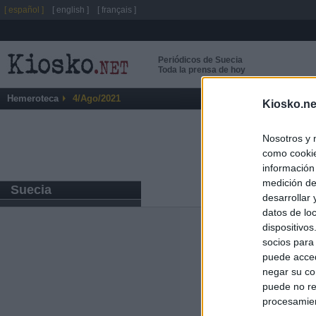
[ español ]
[ english ]
[ français ]
Periódicos de Suecia
Toda la prensa de hoy
Hemeroteca
4/Ago/2021
Kiosko.ne
Nosotros y 
como cookie
información
medición de
Suecia
desarrollar
datos de loc
dispositivo
Últimas notic
socios para
puede acced
España mantiene
negar su co
tras nuevas llam
puede no re
procesamien
Vox eleva la pr