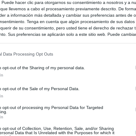
s. Puede hacer clic para otorgarnos su consentimiento a nosotros y a n
 que llevemos a cabo el procesamiento previamente descrito. De forma 
er a información más detallada y cambiar sus preferencias antes de o
nsentimiento. Tenga en cuenta que algún procesamiento de sus datos
querir de su consentimiento, pero usted tiene el derecho de rechazar t
to. Sus preferencias se aplicarán solo a este sitio web. Puede cambia
s en cualquier momento entrando de nuevo en este sitio web o visitan
privacidad.
l Data Processing Opt Outs
o opt-out of the Sharing of my personal data.
In
o opt-out of the Sale of my Personal Data.
In
to opt-out of processing my Personal Data for Targeted
ing.
In
ias
SO
o opt-out of Collection, Use, Retention, Sale, and/or Sharing
ersonal Data that Is Unrelated with the Purposes for which it