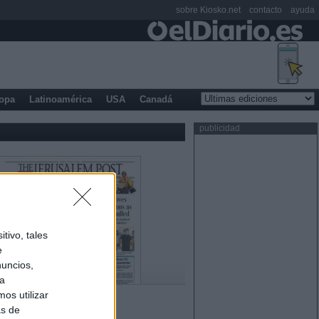
sobre Kiosko.net
contacto
ayuda
opa
Latinoamérica
USA
Canadá
publicidad
tivo, tales
e
nuncios,
ra
os utilizar
as de