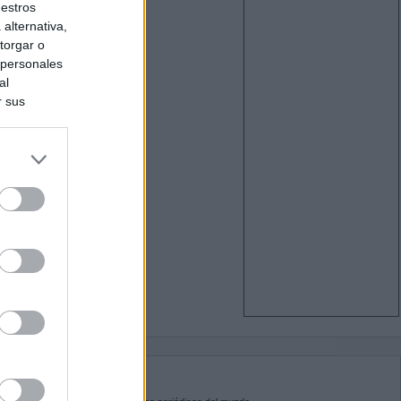
uestros
alternativa,
torgar o
 personales
al
r sus
do nuestra
BRE KIOSKO.NET