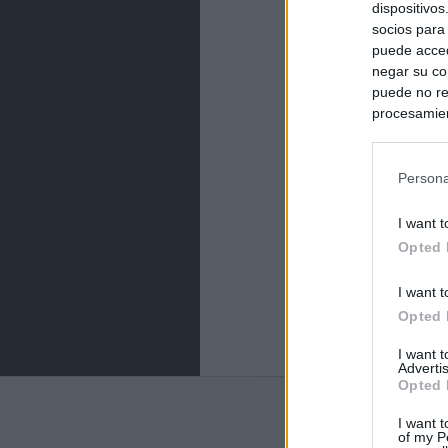
dispositivo
socios para
puede acced
negar su co
puede no re
procesamien
preferencia
política de 
Persona
I want t
Opted 
I want t
Opted 
I want 
Advertis
Opted 
Últimas notic
I want t
of my P