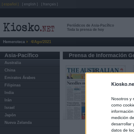
[ español ]
[ english ]
[ français ]
Periódicos de Asia-Pacífico
Toda la prensa de hoy
Hemeroteca
4/Ago/2021
Asia-Pacífico
Prensa de Información G
Australia
China
Emiratos Árabes
Kiosko.ne
Filipinas
India
Nosotros y 
Irán
como cookie
Israel
información
Japón
medición de
Nueva Zelanda
desarrollar
datos de loc