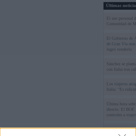
Últimas notici
El uso personal d
Comunidad de M
El Gobierno de A
de Gran Vía más
logró venderlo
Sánchez se plant
con Italia tras c
Los viajeros atra
Italia: “Es ridíc
Última hora sobre
directo: El BOE p
controles a viaje
tacha de "incomp
Sánchez responde