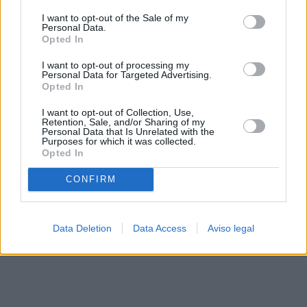
solo a este sitio web. Puede cambiar sus preferencias en
I want to opt-out of the Sale of my
cualquier momento entrando de nuevo en este sitio web o
Personal Data.
visitando nuestra política de privacidad.
Opted In
I want to opt-out of processing my
Personal Data for Targeted Advertising.
Opted In
I want to opt-out of Collection, Use,
Retention, Sale, and/or Sharing of my
Personal Data that Is Unrelated with the
Purposes for which it was collected.
Opted In
CONFIRM
Data Deletion
Data Access
Aviso legal