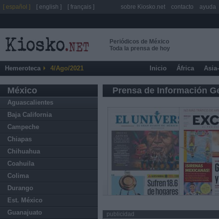
[ español ]
[ english ]
[ français ]
sobre Kiosko.net
contacto
ayuda
Periódicos de México
Toda la prensa de hoy
Hemeroteca
4/Ago/2021
Inicio
África
Asia
México
Prensa de Información G
Aguascalientes
Baja California
Campeche
Chiapas
Chihuahua
Coahuila
Colima
Durango
Est. México
Guanajuato
publicidad