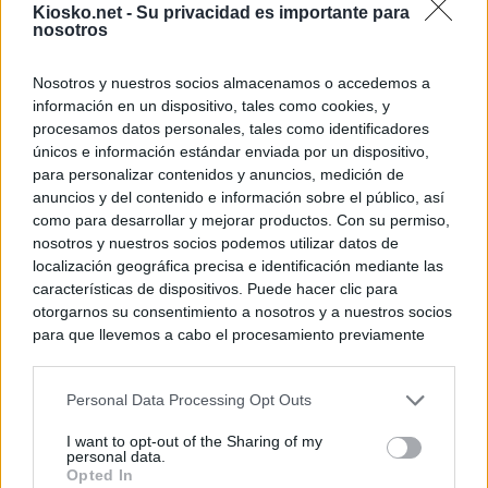
Kiosko.net -
Su privacidad es importante para
nosotros
© Kiosko.net
Aviso Legal
Privacidad y Cookies
Nosotros y nuestros socios almacenamos o accedemos a
información en un dispositivo, tales como cookies, y
procesamos datos personales, tales como identificadores
únicos e información estándar enviada por un dispositivo,
para personalizar contenidos y anuncios, medición de
anuncios y del contenido e información sobre el público, así
como para desarrollar y mejorar productos. Con su permiso,
nosotros y nuestros socios podemos utilizar datos de
localización geográfica precisa e identificación mediante las
características de dispositivos. Puede hacer clic para
otorgarnos su consentimiento a nosotros y a nuestros socios
para que llevemos a cabo el procesamiento previamente
descrito. De forma alternativa, puede acceder a información
más detallada y cambiar sus preferencias antes de otorgar o
Personal Data Processing Opt Outs
negar su consentimiento. Tenga en cuenta que algún
procesamiento de sus datos personales puede no requerir
I want to opt-out of the Sharing of my
de su consentimiento, pero usted tiene el derecho de
personal data.
rechazar tal procesamiento. Sus preferencias se aplicarán
Opted In